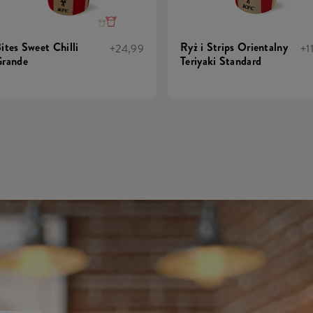
ites Sweet Chilli
Ryż i Strips Orientalny
+24,99
+1
rande
Teriyaki Standard