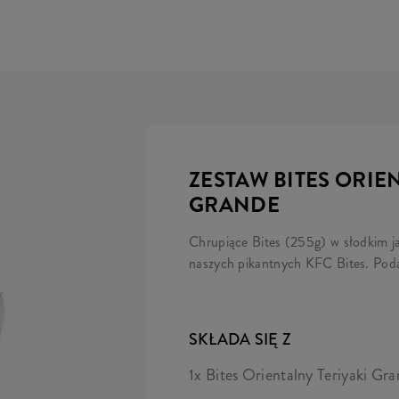
ZESTAW BITES ORIE
GRANDE
Chrupiące Bites (255g) w słodkim j
naszych pikantnych KFC Bites. Pod
SKŁADA SIĘ Z
1x Bites Orientalny Teriyaki Gr