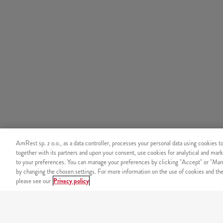
AmRest sp. z o.o., as a data controller, processes your personal data using cookies t
together with its partners and upon your consent, use cookies for analytical and mark
to your preferences. You can manage your preferences by clicking "Accept" or "Man
by changing the chosen settings. For more information on the use of cookies and the 
please see our
Privacy policy