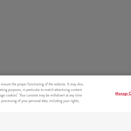
o ensure the proper functioning of the website. It may also,
eting purposes, in particular to match advertising content
Manage C
age cookies". Your consent may be withdrawn at any time
processing of your personal data, including your rights,