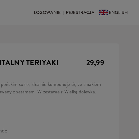
LOGOWANIE
REJESTRACJA
ENGLISH
|
NTALNY TERIYAKI
29,99
apońskim sosie, idealnie komponuje się ze smakiem
awany z sezamem. W zestawie z Wielką dolewką.
ande