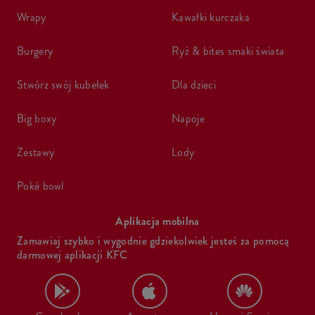
wrapy
kawałki kurczaka
burgery
ryż & bites smaki świata
stwórz swój kubełek
dla dzieci
big boxy
napoje
zestawy
lody
poké bowl
Aplikacja mobilna
Zamawiaj szybko i wygodnie gdziekolwiek jesteś za pomocą
darmowej aplikacji KFC