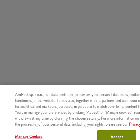
AmRest sp. z o.o., as a data controller, processes your personal data using cookie
functioning of the website. It may also, together with its partners and upon your 
for analytical and marketing purposes, in particular to match advertising content 
You can manage your preferences by clicking "Accept" or "Manage cookies". You
withdrawn at any time by changing the chosen settings. For more information on 
the processing of your personal data, including your rights, please see our
Privac
Manage Cookies
Accept
Nie znaleziono produktu o podanym identyfikatorze.