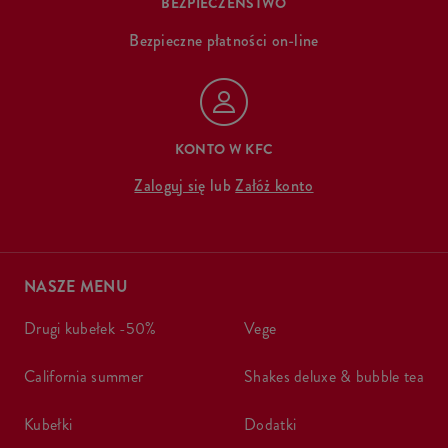
BEZPIECZEŃSTWO
Bezpieczne płatności on-line
KONTO W KFC
Zaloguj się
lub
Załóż konto
NASZE MENU
drugi kubełek -50%
vege
california summer
shakes deluxe & bubble tea
kubełki
dodatki