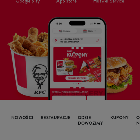
Google play
App store
Huawei Service
NOWOŚCI
RESTAURACJE
GDZIE
KUPONY
O
DOWOZIMY
N