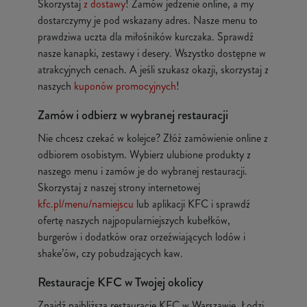
Skorzystaj
z dostawy
! Zamów jedzenie online, a my
dostarczymy je pod wskazany adres. Nasze menu to
prawdziwa uczta dla miłośników kurczaka. Sprawdź
nasze kanapki, zestawy i desery. Wszystko dostępne w
atrakcyjnych cenach. A jeśli szukasz okazji, skorzystaj z
naszych
kuponów promocyjnych
!
Zamów i odbierz w wybranej restauracji
Nie chcesz czekać w kolejce? Złóż zamówienie online z
odbiorem osobistym. Wybierz ulubione produkty z
naszego menu i zamów je do wybranej restauracji.
Skorzystaj z naszej strony internetowej
kfc.pl/menu/namiejscu
lub aplikacji KFC i sprawdź
ofertę naszych najpopularniejszych kubełków,
burgerów i dodatków oraz orzeźwiających lodów i
shake’ów, czy pobudzających kaw.
Restauracje KFC w Twojej okolicy
Znajdź najbliższą restaurację KFC w Warszawie, Łodzi,