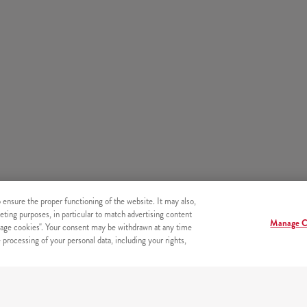
o ensure the proper functioning of the website. It may also,
eting purposes, in particular to match advertising content
Manage C
age cookies". Your consent may be withdrawn at any time
processing of your personal data, including your rights,