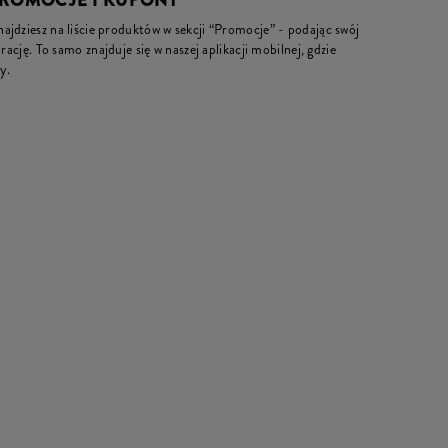
PROMOCJE I KUPONY
jdziesz na liście produktów w sekcji “Promocje” - podając swój
rację. To samo znajduje się w naszej aplikacji mobilnej, gdzie
y.