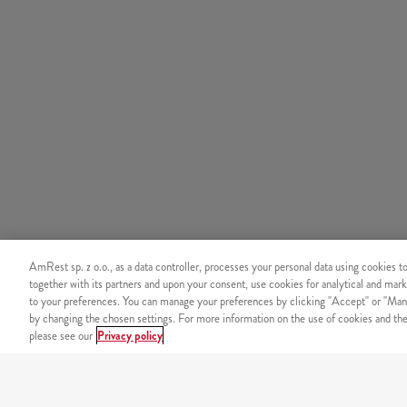
AmRest sp. z o.o., as a data controller, processes your personal data using cookies t
together with its partners and upon your consent, use cookies for analytical and mark
to your preferences. You can manage your preferences by clicking "Accept" or "Man
by changing the chosen settings. For more information on the use of cookies and the 
please see our
Privacy policy