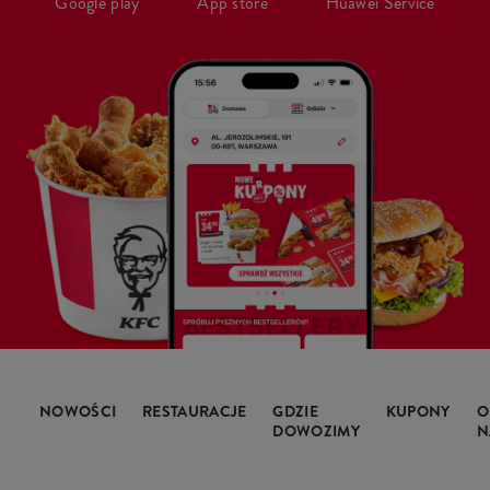
Google play
App store
Huawei Service
NOWOŚCI
RESTAURACJE
GDZIE
KUPONY
O
DOWOZIMY
N