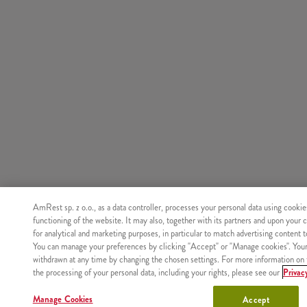
AmRest sp. z o.o., as a data controller, processes your personal data using cookie
functioning of the website. It may also, together with its partners and upon your 
for analytical and marketing purposes, in particular to match advertising content 
You can manage your preferences by clicking "Accept" or "Manage cookies". You
withdrawn at any time by changing the chosen settings. For more information on 
the processing of your personal data, including your rights, please see our
Privac
Manage Cookies
Accept
Nie znaleziono produktu o podanym identyfikatorze.