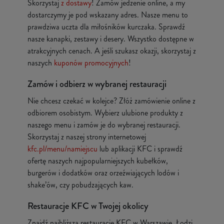
Skorzystaj
z dostawy
! Zamów jedzenie online, a my
dostarczymy je pod wskazany adres. Nasze menu to
prawdziwa uczta dla miłośników kurczaka. Sprawdź
nasze kanapki, zestawy i desery. Wszystko dostępne w
atrakcyjnych cenach. A jeśli szukasz okazji, skorzystaj z
naszych
kuponów promocyjnych
!
Zamów i odbierz w wybranej restauracji
Nie chcesz czekać w kolejce? Złóż zamówienie online z
odbiorem osobistym. Wybierz ulubione produkty z
naszego menu i zamów je do wybranej restauracji.
Skorzystaj z naszej strony internetowej
kfc.pl/menu/namiejscu
lub aplikacji KFC i sprawdź
ofertę naszych najpopularniejszych kubełków,
burgerów i dodatków oraz orzeźwiających lodów i
shake’ów, czy pobudzających kaw.
Restauracje KFC w Twojej okolicy
Znajdź najbliższą restaurację KFC w Warszawie, Łodzi,