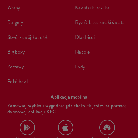
wrapy
kawałki kurczaka
burgery
ryż & bites smaki świata
stwórz swój kubełek
dla dzieci
big boxy
napoje
zestawy
lody
poké bowl
Aplikacja mobilna
Zamawiaj szybko i wygodnie gdziekolwiek jesteś za pomocą
darmowej aplikacji KFC