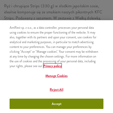
Ryż i chrupiące Strips (330 g) w słodkim japońskim sosie,
idealnie komponuje się ze smakiem naszych pikantnych KFC
Strips. Podawany z sezamem. W zestawie z Wielką dolewką.
AmRest sp. z o.o., as a data controller, processes your personal data
using cookies to ensure the proper functioning of the website. It may
also, together with its partners and upon your consent, use cookies for
SKŁADA SIĘ Z
analytical and marketing purposes, in particular to match advertising
content to your preferences. You can manage your preferences by
1x Ryż i Strips Orientalny Teriyaki Grande
clicking "Accept" or "Manage cookies". Your consent may be withdrawn
1x Wielka Dolewka
at any time by changing the chosen settings. For more information on
the use of cookies and the processing of your personal data, including
your rights, please see our
Privacy policy
Manage Cookies
PODOBNE PRODUKTY
Reject All
Accept
Ryż i Strips Sweet Chilli Standard
+11,99