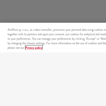
AmRest sp. z o.o., as a data controller, processes your personal data using cookies t
together with its partners and upon your consent, use cookies for analytical and mark
to your preferences. You can manage your preferences by clicking "Accept" or "Man
by changing the chosen settings. For more information on the use of cookies and the 
please see our
Privacy policy
ZAMÓW PRZEZ TELEFON
+48 22 536 36 36
Koszt połączenia zgodny z taryfą operatora.