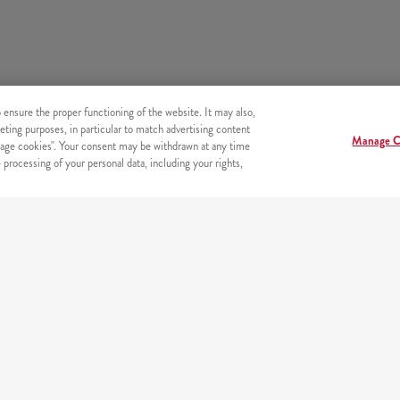
o ensure the proper functioning of the website. It may also,
eting purposes, in particular to match advertising content
Manage C
age cookies". Your consent may be withdrawn at any time
processing of your personal data, including your rights,
BEZPIECZEŃSTWO
Bezpieczne płatności on-line