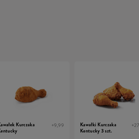
awałek Kurczaka
Kawałki Kurczaka
+9,99
+2
entucky
Kentucky 3 szt.