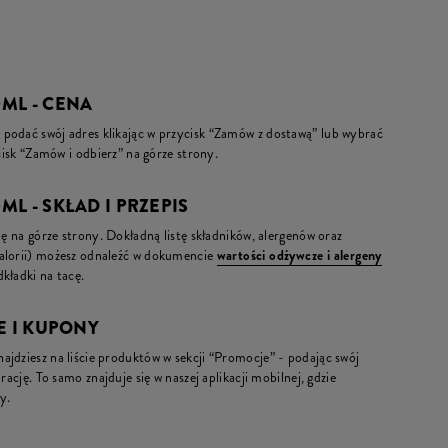
ML - CENA
podać swój adres klikając w przycisk “Zamów z dostawą” lub wybrać
ycisk “Zamów i odbierz” na górze strony.
L - SKŁAD I PRZEPIS
ię na górze strony. Dokładną listę składników, alergenów oraz
kalorii) możesz odnaleźć w dokumencie
wartości odżywcze i alergeny
kładki na tacę.
E I KUPONY
jdziesz na liście produktów w sekcji “Promocje” - podając swój
rację. To samo znajduje się w naszej aplikacji mobilnej, gdzie
y.