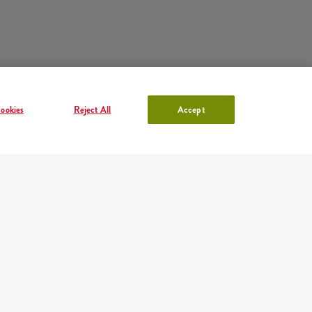
ookies
Reject All
Accept
KONTO W KFC
Zaloguj się
lub
Załóż konto