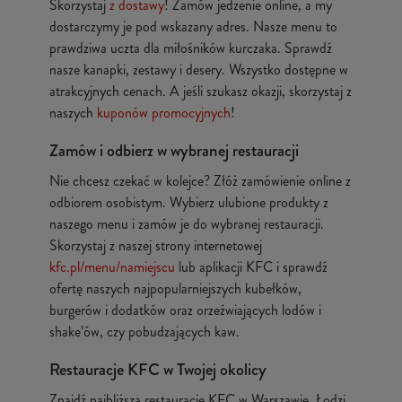
Skorzystaj
z dostawy
! Zamów jedzenie online, a my
dostarczymy je pod wskazany adres. Nasze menu to
prawdziwa uczta dla miłośników kurczaka. Sprawdź
nasze kanapki, zestawy i desery. Wszystko dostępne w
atrakcyjnych cenach. A jeśli szukasz okazji, skorzystaj z
naszych
kuponów promocyjnych
!
Zamów i odbierz w wybranej restauracji
Nie chcesz czekać w kolejce? Złóż zamówienie online z
odbiorem osobistym. Wybierz ulubione produkty z
naszego menu i zamów je do wybranej restauracji.
Skorzystaj z naszej strony internetowej
kfc.pl/menu/namiejscu
lub aplikacji KFC i sprawdź
ofertę naszych najpopularniejszych kubełków,
burgerów i dodatków oraz orzeźwiających lodów i
shake’ów, czy pobudzających kaw.
Restauracje KFC w Twojej okolicy
Znajdź najbliższą restaurację KFC w Warszawie, Łodzi,