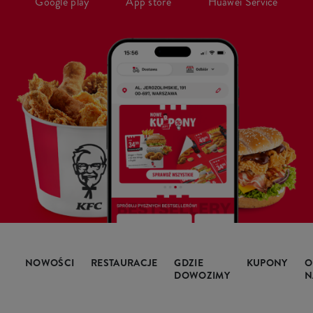
Google play
App store
Huawei Service
NOWOŚCI
RESTAURACJE
GDZIE
KUPONY
O
DOWOZIMY
N