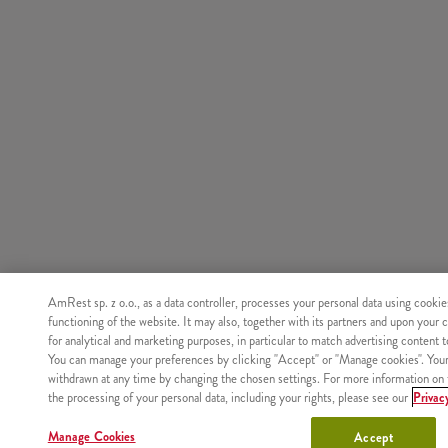
AmRest sp. z o.o., as a data controller, processes your personal data using cookie
functioning of the website. It may also, together with its partners and upon your 
for analytical and marketing purposes, in particular to match advertising content 
You can manage your preferences by clicking "Accept" or "Manage cookies". You
withdrawn at any time by changing the chosen settings. For more information on 
the processing of your personal data, including your rights, please see our
Privac
Manage Cookies
Accept
Nie znaleziono produktu o podanym identyfikatorze.