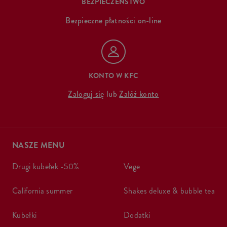
BEZPIECZEŃSTWO
Bezpieczne płatności on-line
KONTO W KFC
Zaloguj się
lub
Załóż konto
NASZE MENU
drugi kubełek -50%
vege
california summer
shakes deluxe & bubble tea
kubełki
dodatki