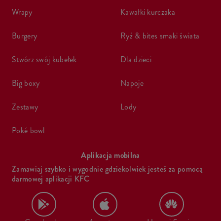
wrapy
kawałki kurczaka
burgery
ryż & bites smaki świata
stwórz swój kubełek
dla dzieci
big boxy
napoje
zestawy
lody
poké bowl
Aplikacja mobilna
Zamawiaj szybko i wygodnie gdziekolwiek jesteś za pomocą
darmowej aplikacji KFC