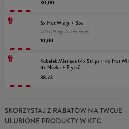
30,00
oraz odrobiną ketchupu (min. 115 g/ szt.), Duża porcj
(min. 115 g) oblana pysznym sosem Kentucky Gold i 
chrupiącą prażoną cebulką
5x Hot Wings + Sos
5x Hot Wings , Sos do wyboru
10,00
Kubełek Miesiąca (4x Strips + 4x Hot Wi
4x Nóżka + Frytki)
38,73
SKORZYSTAJ Z RABATÓW NA TWOJE
ULUBIONE PRODUKTY W KFC