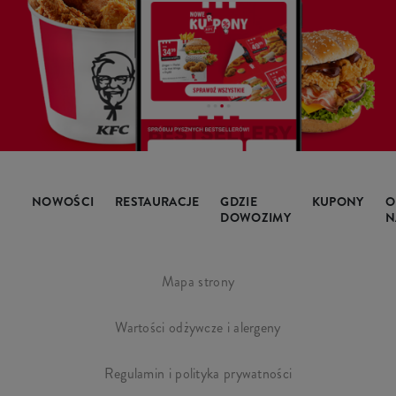
NOWOŚCI
RESTAURACJE
GDZIE
KUPONY
O
DOWOZIMY
N
Mapa strony
Wartości odżywcze i alergeny
Regulamin i polityka prywatności