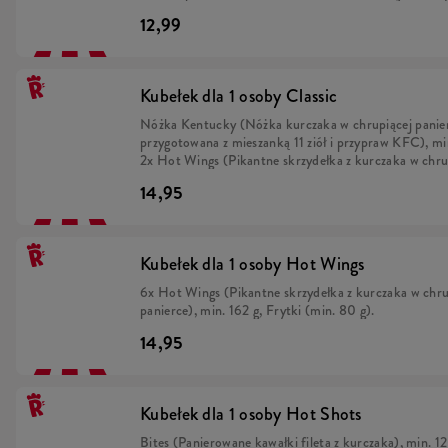
sosem California w kukurydzianej i pszennej tortilli.
12,99
Kubełek dla 1 osoby Classic
Nóżka Kentucky (Nóżka kurczaka w chrupiącej panie
przygotowana z mieszanką 11 ziół i przypraw KFC), mi
2x Hot Wings (Pikantne skrzydełka z kurczaka w chru
panierce), min. 54 g, Bites (Panierowane kawałki filet
14,95
kurczaka), min. 45 g, Frytki (min. 80 g).
Kubełek dla 1 osoby Hot Wings
6x Hot Wings (Pikantne skrzydełka z kurczaka w chru
panierce), min. 162 g, Frytki (min. 80 g).
14,95
Kubełek dla 1 osoby Hot Shots
Bites (Panierowane kawałki fileta z kurczaka), min. 12