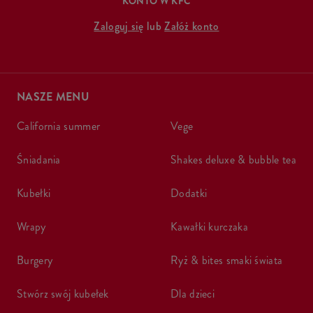
KONTO W KFC
Zaloguj się
lub
Załóż konto
NASZE MENU
california summer
vege
śniadania
shakes deluxe & bubble tea
kubełki
dodatki
wrapy
kawałki kurczaka
burgery
ryż & bites smaki świata
stwórz swój kubełek
dla dzieci