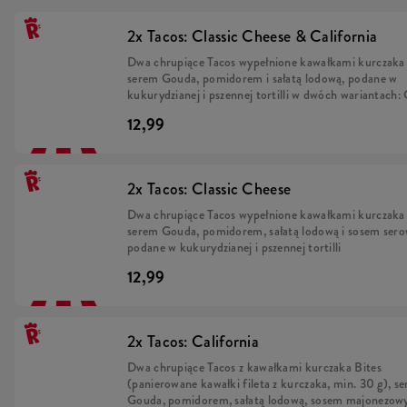
2x Tacos: Classic Cheese & California
Dwa chrupiące Tacos wypełnione kawałkami kurczaka 
serem Gouda, pomidorem i sałatą lodową, podane w
kukurydzianej i pszennej tortilli w dwóch wariantach: 
Cheese z sosem serowym oraz California z sosem maj
12,99
piekielnie ostrym
2x Tacos: Classic Cheese
Dwa chrupiące Tacos wypełnione kawałkami kurczaka 
serem Gouda, pomidorem, sałatą lodową i sosem ser
podane w kukurydzianej i pszennej tortilli
12,99
2x Tacos: California
Dwa chrupiące Tacos z kawałkami kurczaka Bites
(panierowane kawałki fileta z kurczaka, min. 30 g), s
Gouda, pomidorem, sałatą lodową, sosem majonezow