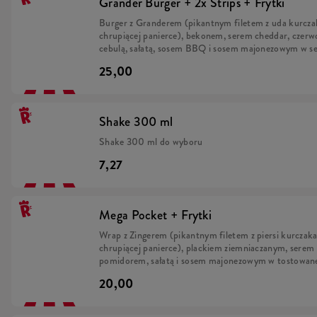
Grander Burger + 2x Strips + Frytki
Burger z Granderem (pikantnym filetem z uda kurcza
chrupiącej panierce), bekonem, serem cheddar, czer
cebulą, sałatą, sosem BBQ i sosem majonezowym w s
bułce (min. 290 g), 2x Strips - Pikantne polędwiczki z
25,00
kurczaka w chrupiącej panierce (min. 54 g), Frytki (m
g).
Shake 300 ml
Shake 300 ml do wyboru
7,27
Mega Pocket + Frytki
Wrap z Zingerem (pikantnym filetem z piersi kurczak
chrupiącej panierce), plackiem ziemniaczanym, serem
pomidorem, sałatą i sosem majonezowym w tostowan
pszennej tortilli (min. 240 g), Frytki ( min. 80g)
20,00