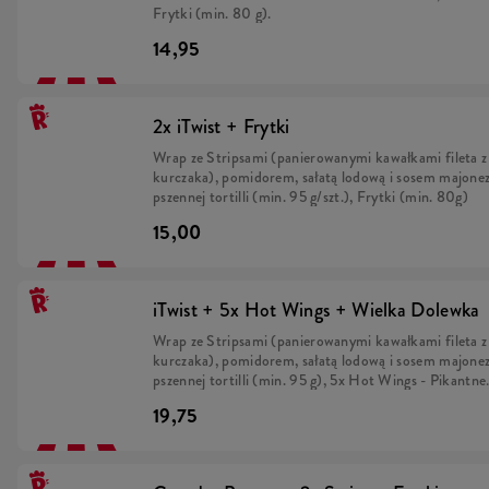
Frytki (min. 80 g).
14,95
2x iTwist + Frytki
Wrap ze Stripsami (panierowanymi kawałkami fileta z
kurczaka), pomidorem, sałatą lodową i sosem majon
pszennej tortilli (min. 95 g/szt.), Frytki (min. 80g)
15,00
iTwist + 5x Hot Wings + Wielka Dolewka
Wrap ze Stripsami (panierowanymi kawałkami fileta z
kurczaka), pomidorem, sałatą lodową i sosem majon
pszennej tortilli (min. 95 g), 5x Hot Wings - Pikantne
skrzydełka z kurczaka w chrupiącej panierce (min. 135 
19,75
Wielka Dolewka.