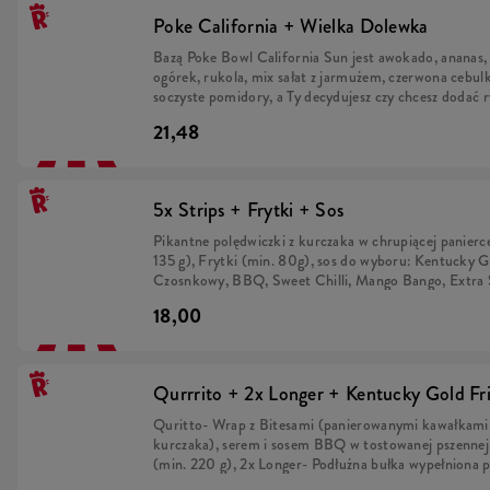
Poke California + Wielka Dolewka
Bazą Poke Bowl California Sun jest awokado, ananas,
ogórek, rukola, mix sałat z jarmużem, czerwona cebul
soczyste pomidory, a Ty decydujesz czy chcesz dodać r
warzywami czy dodatkowy mix sałat. Na koniec wybier
21,48
chcesz chrupiące bites lub wersję vege z serem Hallou
Całość oblana japońskim sosem Teriyaki i posypana 
(min. 714) W zestawie z Wielką Dolewką.
5x Strips + Frytki + Sos
Pikantne polędwiczki z kurczaka w chrupiącej panierc
135 g), Frytki (min. 80g), sos do wyboru: Kentucky G
Czosnkowy, BBQ, Sweet Chilli, Mango Bango, Extra 
Wasabi Mayo (25 g/szt.)
18,00
Qurrrito + 2x Longer + Kentucky Gold Fr
Quritto- Wrap z Bitesami (panierowanymi kawałkami f
kurczaka), serem i sosem BBQ w tostowanej pszennej t
(min. 220 g), 2x Longer- Podłużna bułka wypełniona 
polędwiczką z kurczaka w chrupiącej panierce, świeżą 