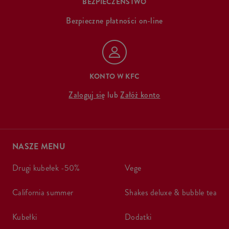
BEZPIECZEŃSTWO
Bezpieczne płatności on-line
KONTO W KFC
Zaloguj się
lub
Załóż konto
NASZE MENU
drugi kubełek -50%
vege
california summer
shakes deluxe & bubble tea
kubełki
dodatki