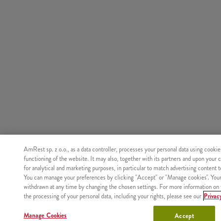
AmRest sp. z o.o., as a data controller, processes your personal data using cookie
functioning of the website. It may also, together with its partners and upon your 
for analytical and marketing purposes, in particular to match advertising content 
You can manage your preferences by clicking "Accept" or "Manage cookies". You
withdrawn at any time by changing the chosen settings. For more information on 
the processing of your personal data, including your rights, please see our
Privac
Manage Cookies
Accept
Nie znaleziono produktu o podanym identyfikatorze.