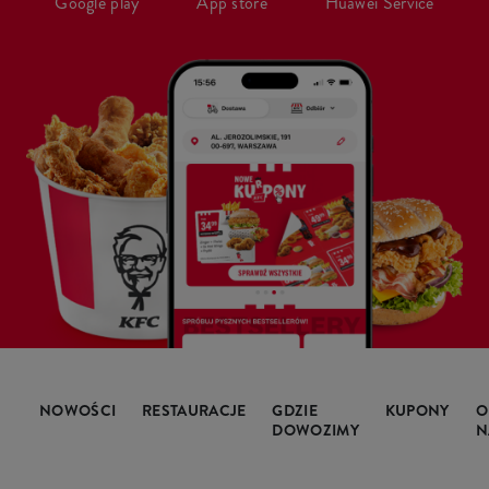
Google play
App store
Huawei Service
NOWOŚCI
RESTAURACJE
GDZIE
KUPONY
O
DOWOZIMY
N