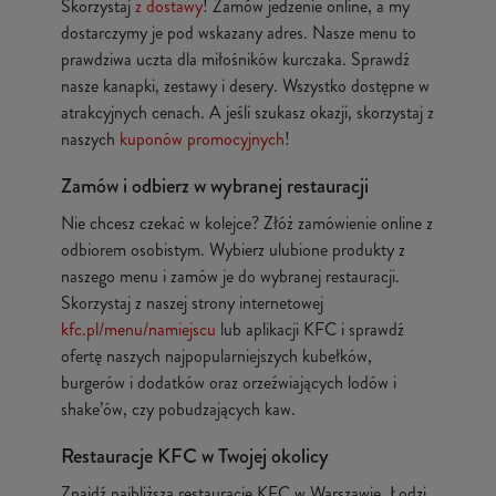
Skorzystaj
z dostawy
! Zamów jedzenie online, a my
dostarczymy je pod wskazany adres. Nasze menu to
prawdziwa uczta dla miłośników kurczaka. Sprawdź
nasze kanapki, zestawy i desery. Wszystko dostępne w
atrakcyjnych cenach. A jeśli szukasz okazji, skorzystaj z
naszych
kuponów promocyjnych
!
Zamów i odbierz w wybranej restauracji
Nie chcesz czekać w kolejce? Złóż zamówienie online z
odbiorem osobistym. Wybierz ulubione produkty z
naszego menu i zamów je do wybranej restauracji.
Skorzystaj z naszej strony internetowej
kfc.pl/menu/namiejscu
lub aplikacji KFC i sprawdź
ofertę naszych najpopularniejszych kubełków,
burgerów i dodatków oraz orzeźwiających lodów i
shake’ów, czy pobudzających kaw.
Restauracje KFC w Twojej okolicy
Znajdź najbliższą restaurację KFC w Warszawie, Łodzi,