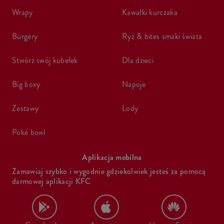
wrapy
kawałki kurczaka
burgery
ryż & bites smaki świata
stwórz swój kubełek
dla dzieci
big boxy
napoje
zestawy
lody
poké bowl
Aplikacja mobilna
Zamawiaj szybko i wygodnie gdziekolwiek jesteś za pomocą
darmowej aplikacji KFC