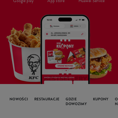
Google play
App store
Huawei Service
NOWOŚCI
RESTAURACJE
GDZIE
KUPONY
O
DOWOZIMY
N