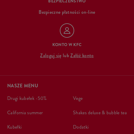
BEZPIECZEŃSTWO
Bezpieczne płatności on-line
KONTO W KFC
Zaloguj się
lub
Załóż konto
NASZE MENU
drugi kubełek -50%
vege
california summer
shakes deluxe & bubble tea
kubełki
dodatki