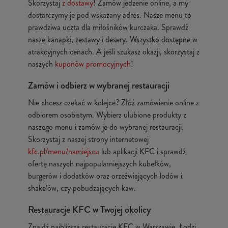
Skorzystaj
z dostawy
! Zamów jedzenie online, a my
dostarczymy je pod wskazany adres. Nasze menu to
prawdziwa uczta dla miłośników kurczaka. Sprawdź
nasze kanapki, zestawy i desery. Wszystko dostępne w
atrakcyjnych cenach. A jeśli szukasz okazji, skorzystaj z
naszych
kuponów promocyjnych
!
Zamów i odbierz w wybranej restauracji
Nie chcesz czekać w kolejce? Złóż zamówienie online z
odbiorem osobistym. Wybierz ulubione produkty z
naszego menu i zamów je do wybranej restauracji.
Skorzystaj z naszej strony internetowej
kfc.pl/menu/namiejscu
lub aplikacji KFC i sprawdź
ofertę naszych najpopularniejszych kubełków,
burgerów i dodatków oraz orzeźwiających lodów i
shake’ów, czy pobudzających kaw.
Restauracje KFC w Twojej okolicy
Znajdź najbliższą restaurację KFC w Warszawie, Łodzi,