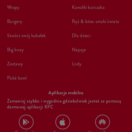
wrapy
kawałki kurczaka
burgery
ryż & bites smaki świata
stwórz swój kubełek
dla dzieci
big boxy
napoje
zestawy
lody
poké bowl
Aplikacja mobilna
Zamawiaj szybko i wygodnie gdziekolwiek jesteś za pomocą
darmowej aplikacji KFC