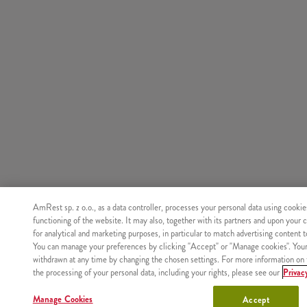
AmRest sp. z o.o., as a data controller, processes your personal data using cookie
functioning of the website. It may also, together with its partners and upon your 
for analytical and marketing purposes, in particular to match advertising content 
You can manage your preferences by clicking "Accept" or "Manage cookies". You
withdrawn at any time by changing the chosen settings. For more information on 
the processing of your personal data, including your rights, please see our
Privac
Manage Cookies
Accept
Nie znaleziono produktu o podanym identyfikatorze.