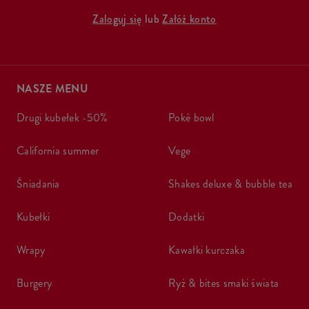
Zaloguj się
lub
Załóż konto
NASZE MENU
drugi kubełek -50%
poké bowl
california summer
vege
śniadania
shakes deluxe & bubble tea
kubełki
dodatki
wrapy
kawałki kurczaka
burgery
ryż & bites smaki świata