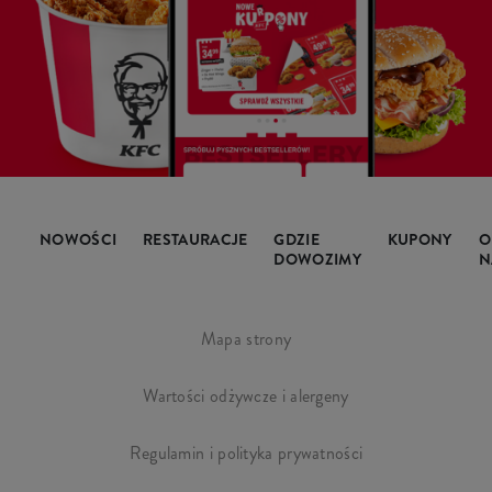
NOWOŚCI
RESTAURACJE
GDZIE
KUPONY
O
DOWOZIMY
N
Mapa strony
Wartości odżywcze i alergeny
Regulamin i polityka prywatności