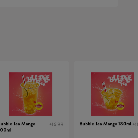
ubble Tea Mango
Bubble Tea Mango 180ml
+16,99
+1
500ml