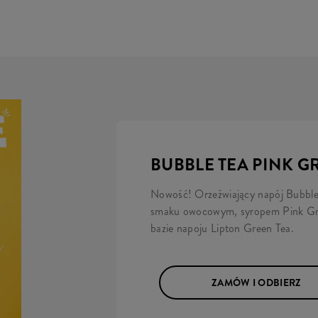
BUBBLE TEA PINK G
Nowość! Orzeźwiający napój Bubble 
smaku owocowym, syropem Pink Gra
bazie napoju Lipton Green Tea.
ZAMÓW I ODBIERZ