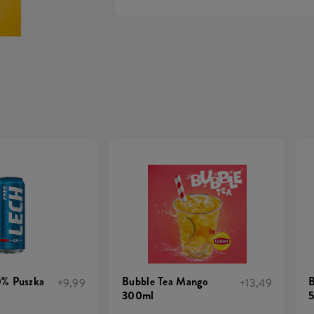
0% Puszka
Bubble Tea Mango
B
+9,99
+13,49
300ml