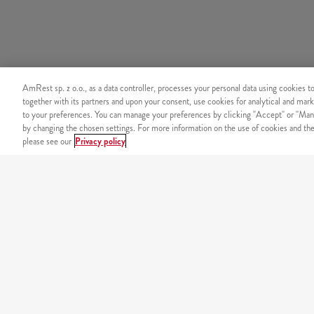
AmRest sp. z o.o., as a data controller, processes your personal data using cookies t
together with its partners and upon your consent, use cookies for analytical and mark
to your preferences. You can manage your preferences by clicking "Accept" or "Man
by changing the chosen settings. For more information on the use of cookies and the 
please see our
Privacy policy
ZAMÓW PRZEZ TELEFON
+48 22 536 36 36
Koszt połączenia zgodny z taryfą operatora.