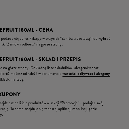
EFRUIT 180ML - CENA
podać swój adres klikając w przycisk “Zamów z dostawą” lub wybrać
ycisk “Zamów i odbierz” na górze strony.
FRUIT 180ML - SKŁAD I PRZEPIS
ię na górze strony. Dokładną listę składników, alergenów oraz
kalorii) możesz odnaleźć w dokumencie
wartości odżywcze i alergeny
kładki na tacę.
 KUPONY
jdziesz na liście produktów w sekcji “Promocje” - podając swój
rację. To samo znajduje się w naszej aplikacji mobilnej, gdzie
y.