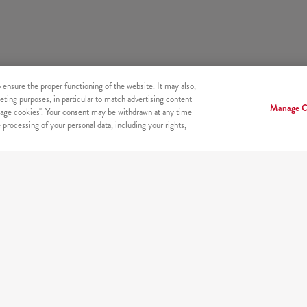
o ensure the proper functioning of the website. It may also,
eting purposes, in particular to match advertising content
Manage C
age cookies". Your consent may be withdrawn at any time
processing of your personal data, including your rights,
BEZPIECZEŃSTWO
Bezpieczne płatności on-line