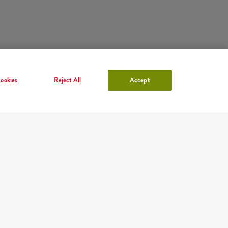
ookies
Reject All
Accept
KONTO W KFC
Zaloguj się
lub
Załóż konto