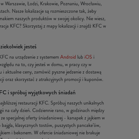
C w Warszawie, Łodzi, Krakowie, Poznaniu, Wrocławiu,
ach. Nasze lokalizacje są rozmieszczone tak, żeby
makiem naszych produktów w swojej okolicy. Nie wiesz,
auracja KFC? Skorzystaj z mapy lokalizacji i znajdź KFC w
iekolwiek jesteś
 KFC na urządzenie z systemem
Android
lub
iOS
i
względu na to, czy jesteś w domu, w pracy czy w
 i aktualne ceny, zamówić pyszne jedzenie z dostawą
ji oraz skorzystać z atrakcyjnych promocji i kuponów.
FC i spróbuj wyjątkowych śniadań
ajbliższej restauracji KFC. Spróbuj naszych unikalnych
gii na cały dzień. Codziennie rano, w godzinach między
e specjalnej oferty śniadaniowej - kanapek z jajkiem w
ub bajgla, klasycznych tostów, puszystych pancake’ów,
jajkiem i bekonem. W ofercie śniadaniowej nie brakuje