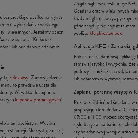
Znajdź najbliższą restaurację KF
Gdańsku oraz w wielu innych miast
ujesz szybkiego posiłku na wynos
każdy mógł się cieszyć pysznym s
szeroki wybór dań z soczystego
gdzie znajduje się najbliższa rest
sy i wiele innych. Jesteśmy obecni
pobliżu:
kfc.pl/restauracje
.
Warszawie, Łodzi, Krakowie,
Aplikacja KFC - Zamawiaj gdz
zamów ulubione dania z odbiorem
Pobierz naszą darmową aplikację
zamawiaj szybko i wygodnie. Bez 
ie
podróży – możesz sprawdzić menu
ystaj
z dostawy
! Zamów jedzenie
lub odbiorem w wybranej restaurac
 menu to prawdziwa uczta dla
Zaplanuj poranną wizytę w K
 desery. Wszystko dostępne w
z naszych
kuponów promocyjnych
!
Rozpocznij dzień od śniadania w n
propozycji, które dodadzą Ci ener
07:00 a 11:00 możesz skorzystać z
 odbiorem osobistym. Wybierz
stylu burgera, na bazie brioche l
 restauracji. Skorzystaj z naszej
czy śniadaniowej wersji qurrito z 
 KFC i sprawdź ofertę naszych