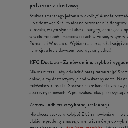
jedzenie z dostawą
Szukasz smacznego jedzenia w okolicy? A może potrzeb
lub z dostawą? KFC to idealne rozwiązanie! Oferujemy 
kurczaka, w tym słynne kubełki, burgery, chrupiące strip
w wielu miastach i miejscowościach w Polsce, w tym w 
Poznaniu i Wrocławiu. Wybierz najbliższą lokalizację i 
na miejscu lub z dowozem pod wybrany adres!
KFC Dostawa - Zamów online, szybko i wygodn
Nie masz czasu, aby odwiedzić naszą restaurację? Skorz
online, a my dostarczymy je pod wskazany adres. Nasze
miłośników kurczaka. Sprawdź nasze kanapki, zestawy i
atrakcyjnych cenach. A jeśli szukasz okazji, skorzystaj 
Zamów i odbierz w wybranej restauracji
Nie chcesz czekać w kolejce? Złóż zamówienie online z
ulubione produkty z naszego menu i zamów je do wybranej
strony internetowej
kfc.pl/menu/namiejscu
lub aplikacji