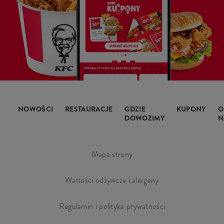
NOWOŚCI
RESTAURACJE
GDZIE
KUPONY
O
DOWOZIMY
N
Mapa strony
Wartości odżywcze i alergeny
Regulamin i polityka prywatności