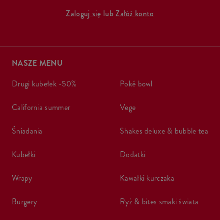
Zaloguj się
lub
Załóż konto
NASZE MENU
drugi kubełek -50%
poké bowl
california summer
vege
śniadania
shakes deluxe & bubble tea
kubełki
dodatki
wrapy
kawałki kurczaka
burgery
ryż & bites smaki świata