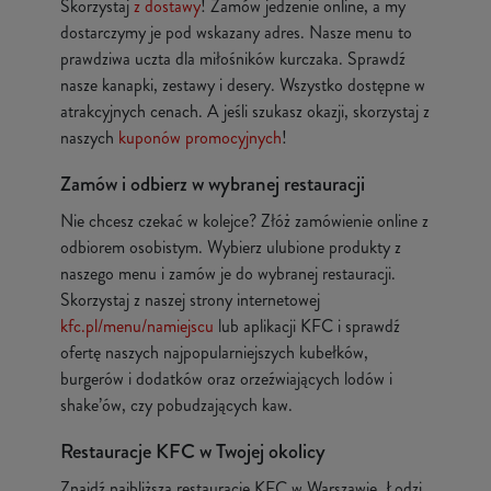
Skorzystaj
z dostawy
! Zamów jedzenie online, a my
dostarczymy je pod wskazany adres. Nasze menu to
prawdziwa uczta dla miłośników kurczaka. Sprawdź
nasze kanapki, zestawy i desery. Wszystko dostępne w
atrakcyjnych cenach. A jeśli szukasz okazji, skorzystaj z
naszych
kuponów promocyjnych
!
Zamów i odbierz w wybranej restauracji
Nie chcesz czekać w kolejce? Złóż zamówienie online z
odbiorem osobistym. Wybierz ulubione produkty z
naszego menu i zamów je do wybranej restauracji.
Skorzystaj z naszej strony internetowej
kfc.pl/menu/namiejscu
lub aplikacji KFC i sprawdź
ofertę naszych najpopularniejszych kubełków,
burgerów i dodatków oraz orzeźwiających lodów i
shake’ów, czy pobudzających kaw.
Restauracje KFC w Twojej okolicy
Znajdź najbliższą restaurację KFC w Warszawie, Łodzi,