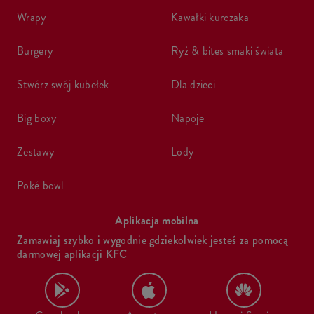
wrapy
kawałki kurczaka
burgery
ryż & bites smaki świata
stwórz swój kubełek
dla dzieci
big boxy
napoje
zestawy
lody
poké bowl
Aplikacja mobilna
Zamawiaj szybko i wygodnie gdziekolwiek jesteś za pomocą
darmowej aplikacji KFC