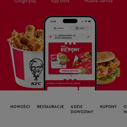
Google play
App store
Huawei Service
NOWOŚCI
RESTAURACJE
GDZIE
KUPONY
O
DOWOZIMY
N