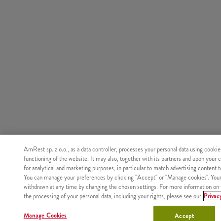
AmRest sp. z o.o., as a data controller, processes your personal data using cookie
functioning of the website. It may also, together with its partners and upon your 
for analytical and marketing purposes, in particular to match advertising content 
You can manage your preferences by clicking "Accept" or "Manage cookies". You
withdrawn at any time by changing the chosen settings. For more information on 
the processing of your personal data, including your rights, please see our
Privac
Manage Cookies
Accept
Nie znaleziono produktu o podanym identyfikatorze.