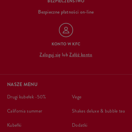
BEZPIECZEŃSTWO
Bezpieczne płatności on-line
KONTO W KFC
Zaloguj się
lub
Załóż konto
NASZE MENU
drugi kubełek -50%
vege
california summer
shakes deluxe & bubble tea
kubełki
dodatki