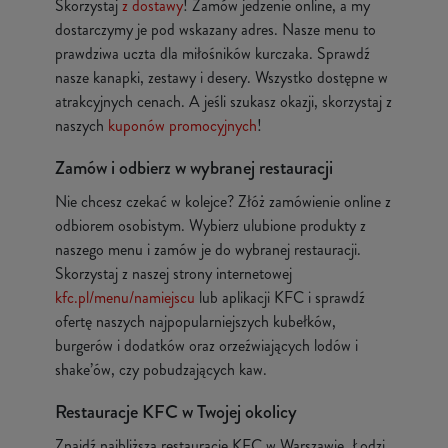
Skorzystaj
z dostawy
! Zamów jedzenie online, a my
dostarczymy je pod wskazany adres. Nasze menu to
prawdziwa uczta dla miłośników kurczaka. Sprawdź
nasze kanapki, zestawy i desery. Wszystko dostępne w
atrakcyjnych cenach. A jeśli szukasz okazji, skorzystaj z
naszych
kuponów promocyjnych
!
Zamów i odbierz w wybranej restauracji
Nie chcesz czekać w kolejce? Złóż zamówienie online z
odbiorem osobistym. Wybierz ulubione produkty z
naszego menu i zamów je do wybranej restauracji.
Skorzystaj z naszej strony internetowej
kfc.pl/menu/namiejscu
lub aplikacji KFC i sprawdź
ofertę naszych najpopularniejszych kubełków,
burgerów i dodatków oraz orzeźwiających lodów i
shake’ów, czy pobudzających kaw.
Restauracje KFC w Twojej okolicy
Znajdź najbliższą restaurację KFC w Warszawie, Łodzi,