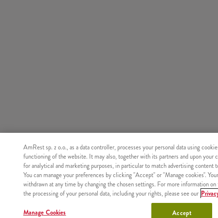
AmRest sp. z o.o., as a data controller, processes your personal data using cookie
functioning of the website. It may also, together with its partners and upon your 
for analytical and marketing purposes, in particular to match advertising content 
You can manage your preferences by clicking "Accept" or "Manage cookies". You
withdrawn at any time by changing the chosen settings. For more information on 
the processing of your personal data, including your rights, please see our
Privac
Manage Cookies
Accept
Nie znaleziono produktu o podanym identyfikatorze.