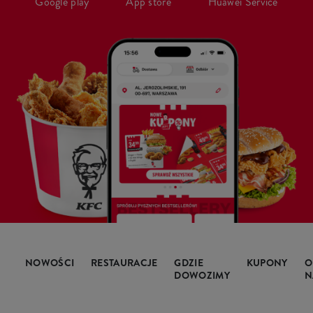
Google play
App store
Huawei Service
NOWOŚCI
RESTAURACJE
GDZIE
KUPONY
O
DOWOZIMY
N