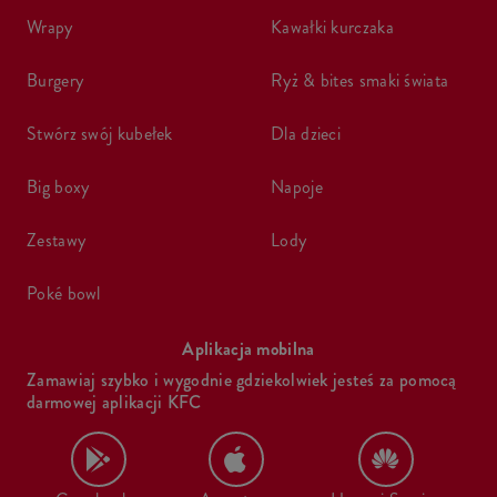
wrapy
kawałki kurczaka
burgery
ryż & bites smaki świata
stwórz swój kubełek
dla dzieci
big boxy
napoje
zestawy
lody
poké bowl
Aplikacja mobilna
Zamawiaj szybko i wygodnie gdziekolwiek jesteś za pomocą
darmowej aplikacji KFC