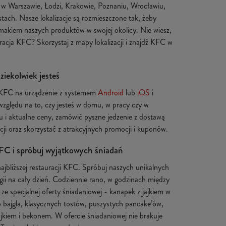
C w Warszawie, Łodzi, Krakowie, Poznaniu, Wrocławiu,
ach. Nasze lokalizacje są rozmieszczone tak, żeby
makiem naszych produktów w swojej okolicy. Nie wiesz,
auracja KFC? Skorzystaj z mapy lokalizacji i znajdź KFC w
iekolwiek jesteś
 KFC na urządzenie z systemem
Android
lub
iOS
i
względu na to, czy jesteś w domu, w pracy czy w
 i aktualne ceny, zamówić pyszne jedzenie z dostawą
ji oraz skorzystać z atrakcyjnych promocji i kuponów.
FC i spróbuj wyjątkowych śniadań
ajbliższej restauracji KFC. Spróbuj naszych unikalnych
gii na cały dzień. Codziennie rano, w godzinach między
e specjalnej oferty śniadaniowej - kanapek z jajkiem w
ub bajgla, klasycznych tostów, puszystych pancake’ów,
jajkiem i bekonem. W ofercie śniadaniowej nie brakuje