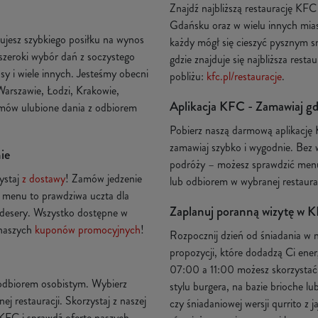
Znajdź najbliższą restaurację KF
Gdańsku oraz w wielu innych miast
ujesz szybkiego posiłku na wynos
każdy mógł się cieszyć pysznym s
szeroki wybór dań z soczystego
gdzie znajduje się najbliższa rest
sy i wiele innych. Jesteśmy obecni
pobliżu:
kfc.pl/restauracje
.
Warszawie, Łodzi, Krakowie,
Aplikacja KFC - Zamawiaj gdz
zamów ulubione dania z odbiorem
Pobierz naszą darmową aplikację
zamawiaj szybko i wygodnie. Bez 
ie
podróży – możesz sprawdzić menu
ystaj
z dostawy
! Zamów jedzenie
lub odbiorem w wybranej restaurac
 menu to prawdziwa uczta dla
Zaplanuj poranną wizytę w K
 desery. Wszystko dostępne w
z naszych
kuponów promocyjnych
!
Rozpocznij dzień od śniadania w n
propozycji, które dodadzą Ci ener
07:00 a 11:00 możesz skorzystać z
 odbiorem osobistym. Wybierz
stylu burgera, na bazie brioche l
 restauracji. Skorzystaj z naszej
czy śniadaniowej wersji qurrito z 
 KFC i sprawdź ofertę naszych