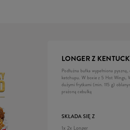
LONGER Z KENTUCKY
Podłużna bułka wypełniona pyszną, c
ketchupu. W boxie z 5 Hot Wings, W
dużymi frytkami (min. 115 g) obla
prażoną cebulką
SKŁADA SIĘ Z
1x 2x Longer