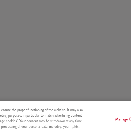
o ensure the proper functioning of the website. It may also,
eting purposes, in particular to match advertising content
Manage C
age cookies". Your consent may be withdrawn at any time
processing of your personal data, including your rights,