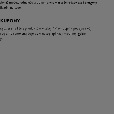
kalorii) możesz odnaleźć w dokumencie
wartości odżywcze i alergeny
kładki na tacę.
I KUPONY
jdziesz na liście produktów w sekcji “Promocje” - podając swój
rację. To samo znajduje się w naszej aplikacji mobilnej, gdzie
y.