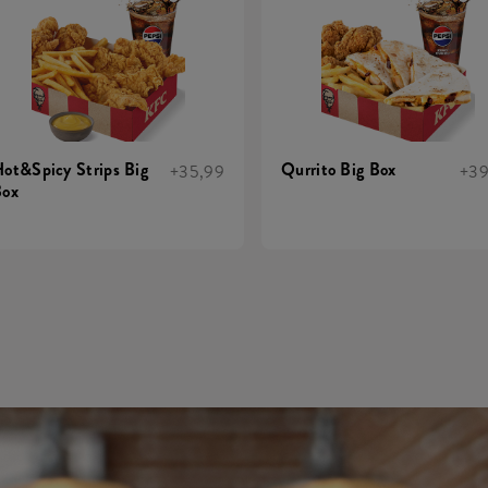
ot&Spicy Strips Big
Qurrito Big Box
+35,99
+39
Box