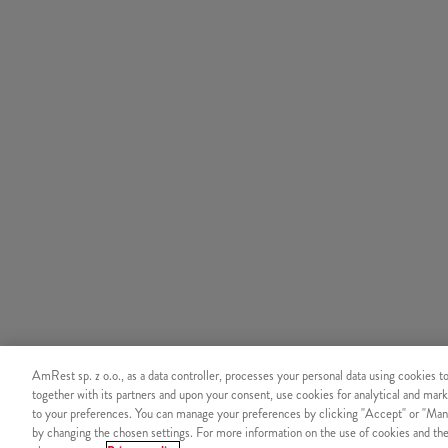
AmRest sp. z o.o., as a data controller, processes your personal data using cookies t
together with its partners and upon your consent, use cookies for analytical and mark
to your preferences. You can manage your preferences by clicking "Accept" or "Man
by changing the chosen settings. For more information on the use of cookies and the 