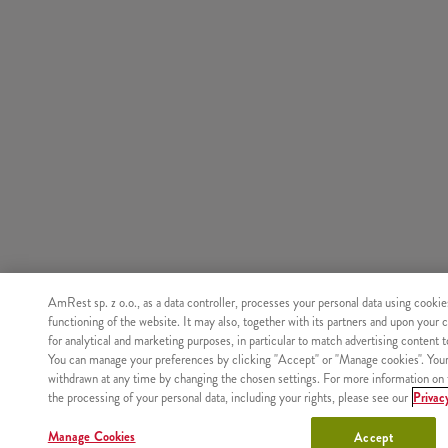
AmRest sp. z o.o., as a data controller, processes your personal data using cookie
functioning of the website. It may also, together with its partners and upon your 
for analytical and marketing purposes, in particular to match advertising content 
You can manage your preferences by clicking "Accept" or "Manage cookies". You
withdrawn at any time by changing the chosen settings. For more information on 
the processing of your personal data, including your rights, please see our
Privac
Manage Cookies
Accept
Nie znaleziono produktu o podanym identyfikatorze.