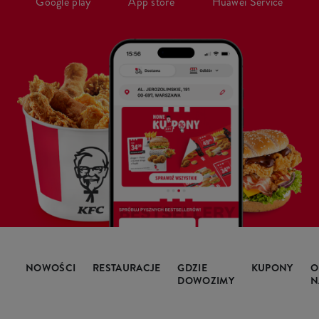
Google play
App store
Huawei Service
NOWOŚCI
RESTAURACJE
GDZIE
KUPONY
O
DOWOZIMY
N