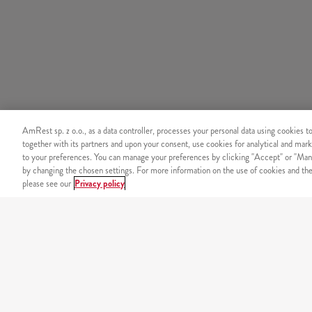
AmRest sp. z o.o., as a data controller, processes your personal data using cookies t
together with its partners and upon your consent, use cookies for analytical and mark
to your preferences. You can manage your preferences by clicking "Accept" or "Man
by changing the chosen settings. For more information on the use of cookies and the 
please see our
Privacy policy
ZAMÓW PRZEZ TELEFON
+48 22 536 36 36