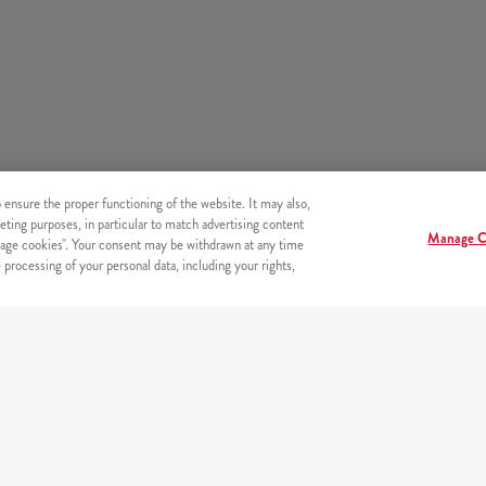
o ensure the proper functioning of the website. It may also,
eting purposes, in particular to match advertising content
Manage C
age cookies". Your consent may be withdrawn at any time
processing of your personal data, including your rights,
BEZPIECZEŃSTWO
Bezpieczne płatności on-line