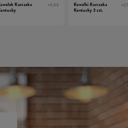
awałek Kurczaka
Kawałki Kurczaka
+9,99
+2
entucky
Kentucky 3 szt.