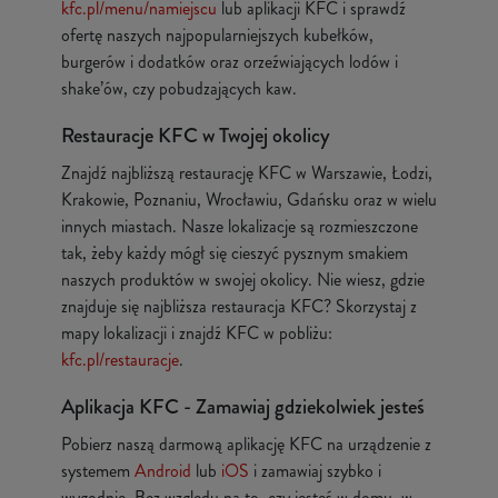
kfc.pl/menu/namiejscu
lub aplikacji KFC i sprawdź
ofertę naszych najpopularniejszych kubełków,
burgerów i dodatków oraz orzeźwiających lodów i
shake’ów, czy pobudzających kaw.
Restauracje KFC w Twojej okolicy
Znajdź najbliższą restaurację KFC w Warszawie, Łodzi,
Krakowie, Poznaniu, Wrocławiu, Gdańsku oraz w wielu
innych miastach. Nasze lokalizacje są rozmieszczone
tak, żeby każdy mógł się cieszyć pysznym smakiem
naszych produktów w swojej okolicy. Nie wiesz, gdzie
znajduje się najbliższa restauracja KFC? Skorzystaj z
mapy lokalizacji i znajdź KFC w pobliżu:
kfc.pl/restauracje
.
Aplikacja KFC - Zamawiaj gdziekolwiek jesteś
Pobierz naszą darmową aplikację KFC na urządzenie z
systemem
Android
lub
iOS
i zamawiaj szybko i
wygodnie. Bez względu na to, czy jesteś w domu, w