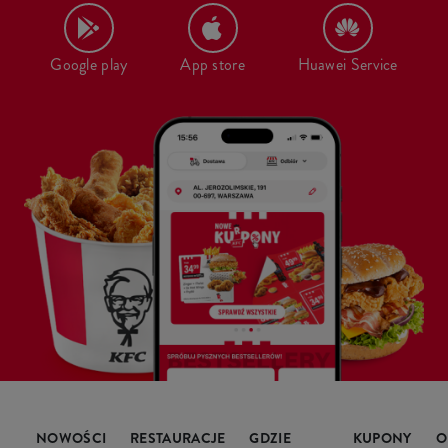
Google play
App store
Huawei Service
NOWOŚCI
RESTAURACJE
GDZIE
KUPONY
O