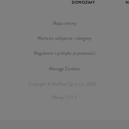
DOWOZIMY
N
Mapa strony
Wartości odżywcze i alergeny
Regulamin i polityka prywatności
Manage Cookies
Copyright © AmRest Sp. z o.o. 2026
Wersja: 2.71.2