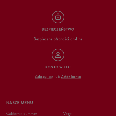
BEZPIECZEŃSTWO
Bezpieczne płatności on-line
KONTO W KFC
Zaloguj się
lub
Załóż konto
NASZE MENU
california summer
vege