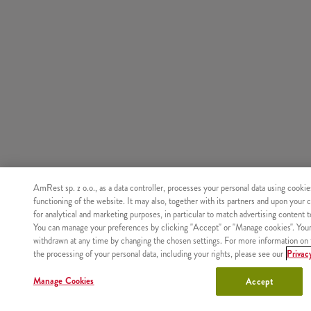
AmRest sp. z o.o., as a data controller, processes your personal data using cookie
functioning of the website. It may also, together with its partners and upon your 
for analytical and marketing purposes, in particular to match advertising content 
You can manage your preferences by clicking "Accept" or "Manage cookies". You
withdrawn at any time by changing the chosen settings. For more information on 
the processing of your personal data, including your rights, please see our
Privac
Manage Cookies
Accept
Nie znaleziono produktu o podanym identyfikatorze.