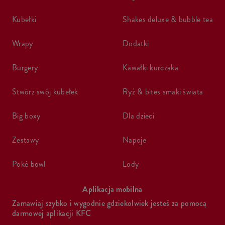
kubełki
shakes deluxe & bubble tea
wrapy
dodatki
burgery
kawałki kurczaka
stwórz swój kubełek
ryż & bites smaki świata
big boxy
dla dzieci
zestawy
napoje
poké bowl
lody
Aplikacja mobilna
Zamawiaj szybko i wygodnie gdziekolwiek jesteś za pomocą
darmowej aplikacji KFC