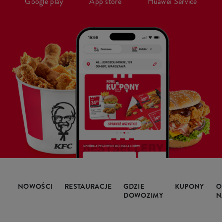
Google play
App store
Huawei Service
NOWOŚCI
RESTAURACJE
GDZIE
KUPONY
O
DOWOZIMY
N