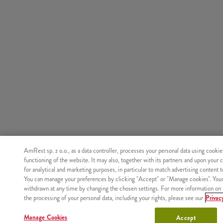
AmRest sp. z o.o., as a data controller, processes your personal data using cookie
functioning of the website. It may also, together with its partners and upon your 
for analytical and marketing purposes, in particular to match advertising content 
You can manage your preferences by clicking "Accept" or "Manage cookies". You
withdrawn at any time by changing the chosen settings. For more information on 
the processing of your personal data, including your rights, please see our
Privac
Manage Cookies
Accept
Nie znaleziono produktu o podanym identyfikatorze.