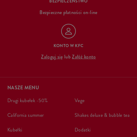
BEZPIECZEŃSTWO
Bezpieczne płatności on-line
KONTO W KFC
Zaloguj się
lub
Załóż konto
NASZE MENU
drugi kubełek -50%
vege
california summer
shakes deluxe & bubble tea
kubełki
dodatki