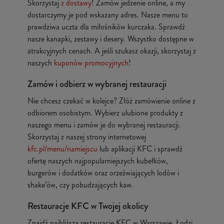
Skorzystaj
z dostawy
! Zamów jedzenie online, a my
dostarczymy je pod wskazany adres. Nasze menu to
prawdziwa uczta dla miłośników kurczaka. Sprawdź
nasze kanapki, zestawy i desery. Wszystko dostępne w
atrakcyjnych cenach. A jeśli szukasz okazji, skorzystaj z
naszych
kuponów promocyjnych
!
Zamów i odbierz w wybranej restauracji
Nie chcesz czekać w kolejce? Złóż zamówienie online z
odbiorem osobistym. Wybierz ulubione produkty z
naszego menu i zamów je do wybranej restauracji.
Skorzystaj z naszej strony internetowej
kfc.pl/menu/namiejscu
lub aplikacji KFC i sprawdź
ofertę naszych najpopularniejszych kubełków,
burgerów i dodatków oraz orzeźwiających lodów i
shake’ów, czy pobudzających kaw.
Restauracje KFC w Twojej okolicy
Znajdź najbliższą restaurację KFC w Warszawie, Łodzi,