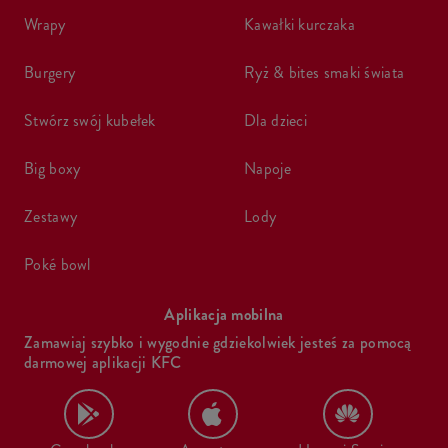
wrapy
kawałki kurczaka
burgery
ryż & bites smaki świata
stwórz swój kubełek
dla dzieci
big boxy
napoje
zestawy
lody
poké bowl
Aplikacja mobilna
Zamawiaj szybko i wygodnie gdziekolwiek jesteś za pomocą
darmowej aplikacji KFC