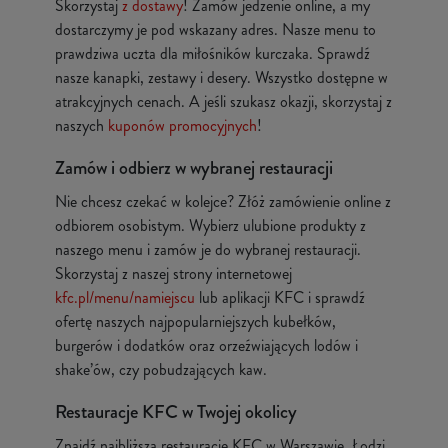
Skorzystaj
z dostawy
! Zamów jedzenie online, a my
dostarczymy je pod wskazany adres. Nasze menu to
prawdziwa uczta dla miłośników kurczaka. Sprawdź
nasze kanapki, zestawy i desery. Wszystko dostępne w
atrakcyjnych cenach. A jeśli szukasz okazji, skorzystaj z
naszych
kuponów promocyjnych
!
Zamów i odbierz w wybranej restauracji
Nie chcesz czekać w kolejce? Złóż zamówienie online z
odbiorem osobistym. Wybierz ulubione produkty z
naszego menu i zamów je do wybranej restauracji.
Skorzystaj z naszej strony internetowej
kfc.pl/menu/namiejscu
lub aplikacji KFC i sprawdź
ofertę naszych najpopularniejszych kubełków,
burgerów i dodatków oraz orzeźwiających lodów i
shake’ów, czy pobudzających kaw.
Restauracje KFC w Twojej okolicy
Znajdź najbliższą restaurację KFC w Warszawie, Łodzi,