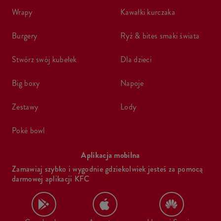
wrapy
kawałki kurczaka
burgery
ryż & bites smaki świata
stwórz swój kubełek
dla dzieci
big boxy
napoje
zestawy
lody
poké bowl
Aplikacja mobilna
Zamawiaj szybko i wygodnie gdziekolwiek jesteś za pomocą
darmowej aplikacji KFC