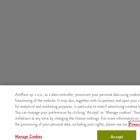
AmRest sp. z o.o., as a data controller, processes your personal data using cookie
functioning of the website. It may also, together with its partners and upon your 
for analytical and marketing purposes, in particular to match advertising content 
You can manage your preferences by clicking "Accept" or "Manage cookies". You
withdrawn at any time by changing the chosen settings. For more information on 
the processing of your personal data, including your rights, please see our
Privac
Manage Cookies
Accept
Nie znaleziono produktu o podanym identyfikatorze.