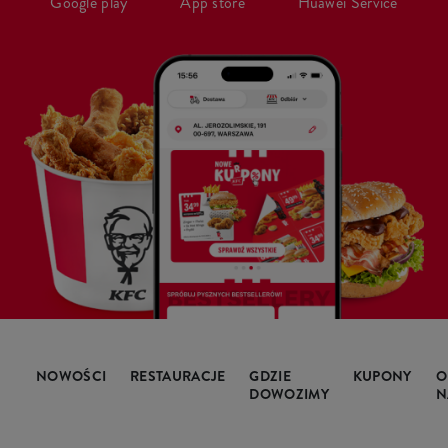
Google play
App store
Huawei Service
NOWOŚCI
RESTAURACJE
GDZIE
KUPONY
O
DOWOZIMY
N