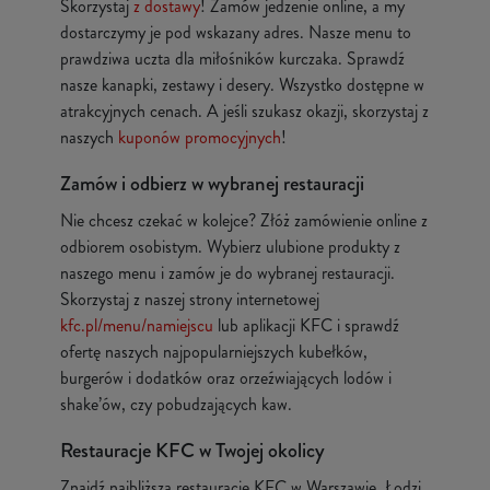
Skorzystaj
z dostawy
! Zamów jedzenie online, a my
dostarczymy je pod wskazany adres. Nasze menu to
prawdziwa uczta dla miłośników kurczaka. Sprawdź
nasze kanapki, zestawy i desery. Wszystko dostępne w
atrakcyjnych cenach. A jeśli szukasz okazji, skorzystaj z
naszych
kuponów promocyjnych
!
Zamów i odbierz w wybranej restauracji
Nie chcesz czekać w kolejce? Złóż zamówienie online z
odbiorem osobistym. Wybierz ulubione produkty z
naszego menu i zamów je do wybranej restauracji.
Skorzystaj z naszej strony internetowej
kfc.pl/menu/namiejscu
lub aplikacji KFC i sprawdź
ofertę naszych najpopularniejszych kubełków,
burgerów i dodatków oraz orzeźwiających lodów i
shake’ów, czy pobudzających kaw.
Restauracje KFC w Twojej okolicy
Znajdź najbliższą restaurację KFC w Warszawie, Łodzi,