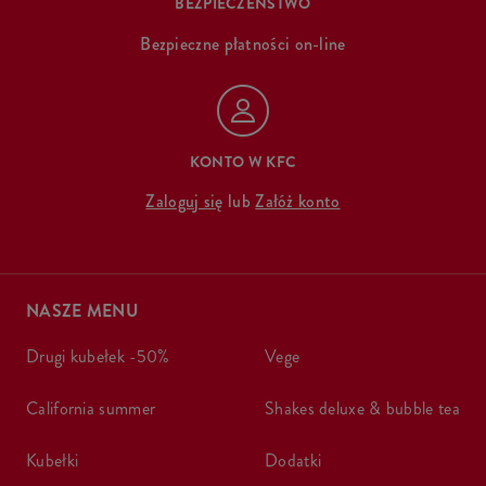
BEZPIECZEŃSTWO
Bezpieczne płatności on-line
KONTO W KFC
Zaloguj się
lub
Załóż konto
NASZE MENU
drugi kubełek -50%
vege
california summer
shakes deluxe & bubble tea
kubełki
dodatki