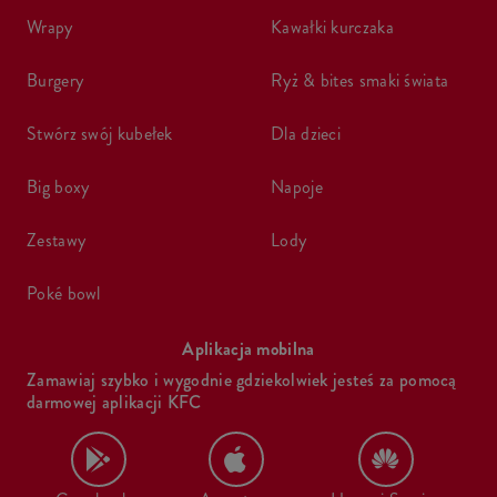
wrapy
kawałki kurczaka
burgery
ryż & bites smaki świata
stwórz swój kubełek
dla dzieci
big boxy
napoje
zestawy
lody
poké bowl
Aplikacja mobilna
Zamawiaj szybko i wygodnie gdziekolwiek jesteś za pomocą
darmowej aplikacji KFC