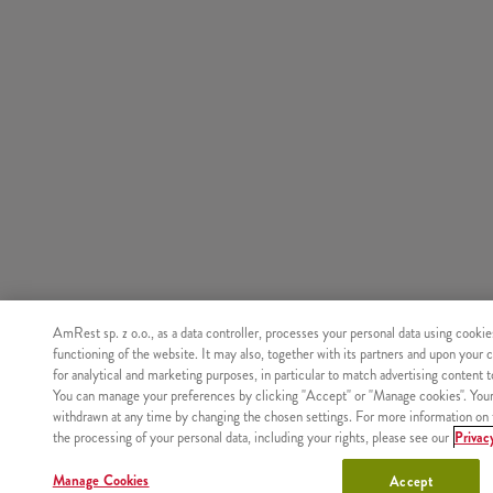
AmRest sp. z o.o., as a data controller, processes your personal data using cookie
functioning of the website. It may also, together with its partners and upon your 
for analytical and marketing purposes, in particular to match advertising content 
You can manage your preferences by clicking "Accept" or "Manage cookies". You
withdrawn at any time by changing the chosen settings. For more information on 
the processing of your personal data, including your rights, please see our
Privac
Manage Cookies
Accept
Nie znaleziono produktu o podanym identyfikatorze.