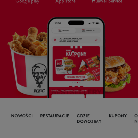
Google play
App store
Huawei Service
NOWOŚCI
RESTAURACJE
GDZIE
KUPONY
O
DOWOZIMY
N