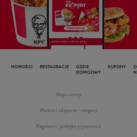
NOWOŚCI
RESTAURACJE
GDZIE
KUPONY
O
DOWOZIMY
N
Mapa strony
Wartości odżywcze i alergeny
Regulamin i polityka prywatności