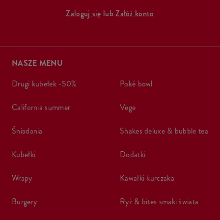
Zaloguj się
lub
Załóż konto
NASZE MENU
drugi kubełek -50%
poké bowl
california summer
vege
śniadania
shakes deluxe & bubble tea
kubełki
dodatki
wrapy
kawałki kurczaka
burgery
ryż & bites smaki świata