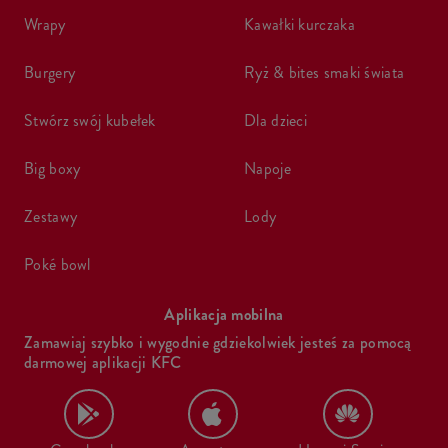
wrapy
kawałki kurczaka
burgery
ryż & bites smaki świata
stwórz swój kubełek
dla dzieci
big boxy
napoje
zestawy
lody
poké bowl
Aplikacja mobilna
Zamawiaj szybko i wygodnie gdziekolwiek jesteś za pomocą
darmowej aplikacji KFC