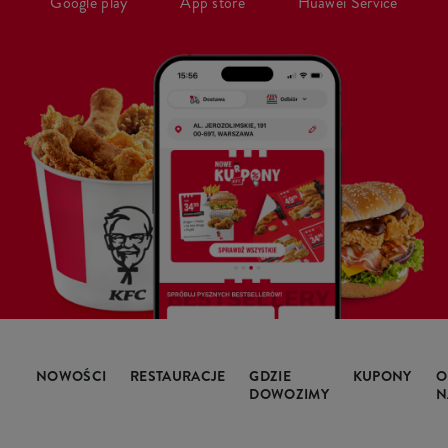
Google play
App store
Huawei Service
NOWOŚCI
RESTAURACJE
GDZIE
KUPONY
O
DOWOZIMY
N