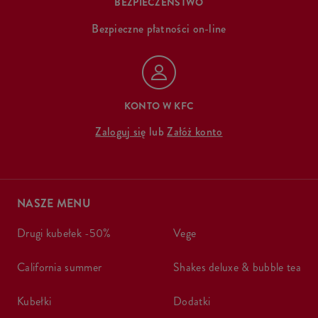
BEZPIECZEŃSTWO
Bezpieczne płatności on-line
KONTO W KFC
Zaloguj się
lub
Załóż konto
NASZE MENU
drugi kubełek -50%
vege
california summer
shakes deluxe & bubble tea
kubełki
dodatki