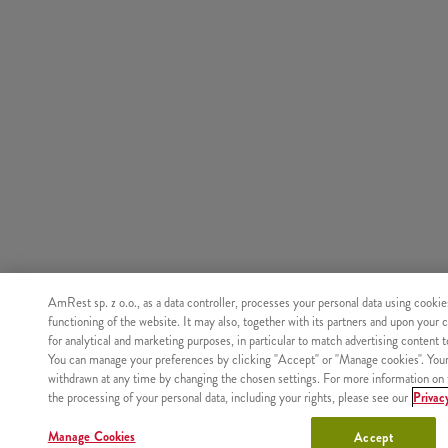
AmRest sp. z o.o., as a data controller, processes your personal data using cookie
functioning of the website. It may also, together with its partners and upon your 
for analytical and marketing purposes, in particular to match advertising content 
You can manage your preferences by clicking "Accept" or "Manage cookies". You
withdrawn at any time by changing the chosen settings. For more information on 
the processing of your personal data, including your rights, please see our
Privac
Manage Cookies
Accept
Nie znaleziono produktu o podanym identyfikatorze.