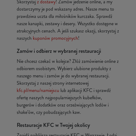
Skorzystaj
z dostawy
! Zamów jedzenie online, a my
dostarczymy je pod wskazany adres. Nasze menu to
prawdziwa uczta dla miłośników kurczaka. Sprawdź
nasze kanapki, zestawy i desery. Wszystko dostępne w
atrakcyjnych cenach. A jeśli szukasz okazji, skorzystaj z
naszych
kuponów promocyjnych
!
Zamów i odbierz w wybranej restauracji
Nie chcesz czekać w kolejce? Złóż zamówienie online z
odbiorem osobistym. Wybierz ulubione produkty z
naszego menu i zamów je do wybranej restauracji.
Skorzystaj z naszej strony internetowej
kfc.pl/menu/namiejscu
lub aplikacji KFC i sprawdź
ofertę naszych najpopularniejszych kubełków,
burgerów i dodatków oraz orzeźwiających lodów i
shake’ów, czy pobudzających kaw.
Restauracje KFC w Twojej okolicy
Znajdź najbliższą restaurację KFC w Warszawie, Łodzi,