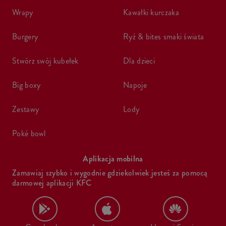
wrapy
kawałki kurczaka
burgery
ryż & bites smaki świata
stwórz swój kubełek
dla dzieci
big boxy
napoje
zestawy
lody
poké bowl
Aplikacja mobilna
Zamawiaj szybko i wygodnie gdziekolwiek jesteś za pomocą
darmowej aplikacji KFC