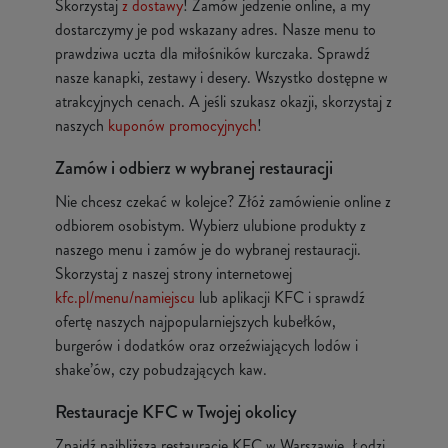
Skorzystaj
z dostawy
! Zamów jedzenie online, a my
dostarczymy je pod wskazany adres. Nasze menu to
prawdziwa uczta dla miłośników kurczaka. Sprawdź
nasze kanapki, zestawy i desery. Wszystko dostępne w
atrakcyjnych cenach. A jeśli szukasz okazji, skorzystaj z
naszych
kuponów promocyjnych
!
Zamów i odbierz w wybranej restauracji
Nie chcesz czekać w kolejce? Złóż zamówienie online z
odbiorem osobistym. Wybierz ulubione produkty z
naszego menu i zamów je do wybranej restauracji.
Skorzystaj z naszej strony internetowej
kfc.pl/menu/namiejscu
lub aplikacji KFC i sprawdź
ofertę naszych najpopularniejszych kubełków,
burgerów i dodatków oraz orzeźwiających lodów i
shake’ów, czy pobudzających kaw.
Restauracje KFC w Twojej okolicy
Znajdź najbliższą restaurację KFC w Warszawie, Łodzi,