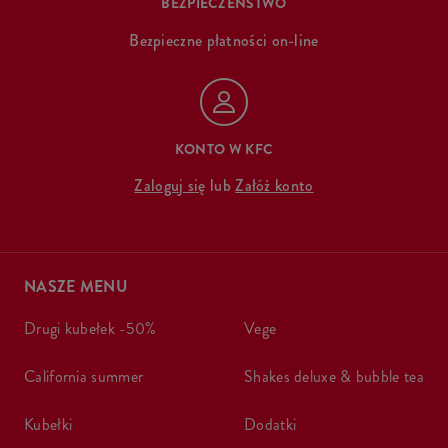
BEZPIECZEŃSTWO
Bezpieczne płatności on-line
KONTO W KFC
Zaloguj się
lub
Załóż konto
NASZE MENU
drugi kubełek -50%
vege
california summer
shakes deluxe & bubble tea
kubełki
dodatki