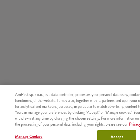
AmRest sp. z o.o., as a data controller, processes your personal data using cookie
functioning of the website. It may also, together with its partners and upon your 
for analytical and marketing purposes, in particular to match advertising content 
You can manage your preferences by clicking "Accept" or "Manage cookies". You
withdrawn at any time by changing the chosen settings. For more information on 
the processing of your personal data, including your rights, please see our
Privac
Manage Cookies
Accept
Nie znaleziono produktu o podanym identyfikatorze.