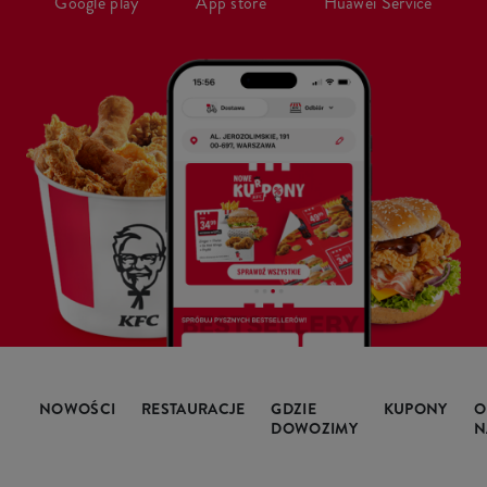
Google play
App store
Huawei Service
NOWOŚCI
RESTAURACJE
GDZIE
KUPONY
O
DOWOZIMY
N