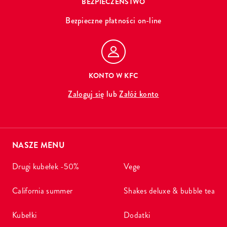
BEZPIECZEŃSTWO
Bezpieczne płatności on-line
KONTO W KFC
Zaloguj się
lub
Załóż konto
NASZE MENU
drugi kubełek -50%
vege
california summer
shakes deluxe & bubble tea
kubełki
dodatki