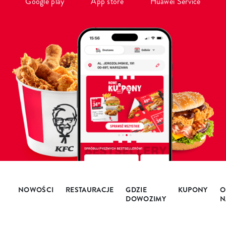
Google play
App store
Huawei Service
NOWOŚCI
RESTAURACJE
GDZIE
KUPONY
O
DOWOZIMY
N