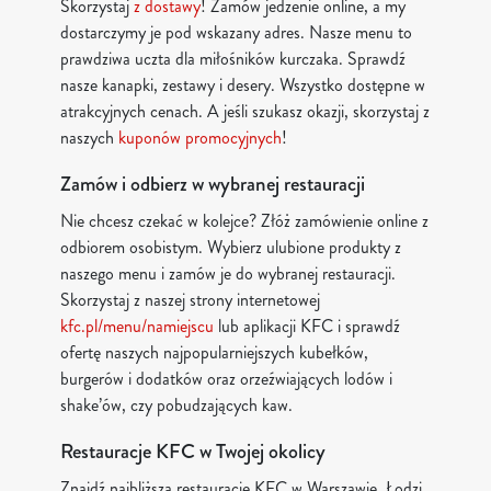
Skorzystaj
z dostawy
! Zamów jedzenie online, a my
dostarczymy je pod wskazany adres. Nasze menu to
prawdziwa uczta dla miłośników kurczaka. Sprawdź
nasze kanapki, zestawy i desery. Wszystko dostępne w
atrakcyjnych cenach. A jeśli szukasz okazji, skorzystaj z
naszych
kuponów promocyjnych
!
Zamów i odbierz w wybranej restauracji
Nie chcesz czekać w kolejce? Złóż zamówienie online z
odbiorem osobistym. Wybierz ulubione produkty z
naszego menu i zamów je do wybranej restauracji.
Skorzystaj z naszej strony internetowej
kfc.pl/menu/namiejscu
lub aplikacji KFC i sprawdź
ofertę naszych najpopularniejszych kubełków,
burgerów i dodatków oraz orzeźwiających lodów i
shake’ów, czy pobudzających kaw.
Restauracje KFC w Twojej okolicy
Znajdź najbliższą restaurację KFC w Warszawie, Łodzi,