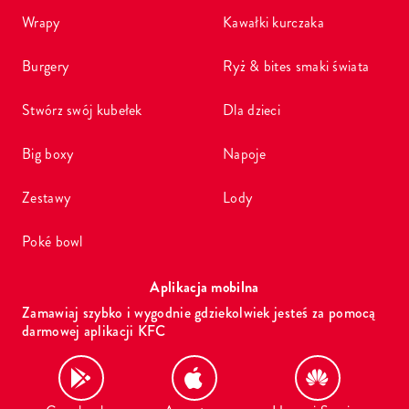
wrapy
kawałki kurczaka
burgery
ryż & bites smaki świata
stwórz swój kubełek
dla dzieci
big boxy
napoje
zestawy
lody
poké bowl
Aplikacja mobilna
Zamawiaj szybko i wygodnie gdziekolwiek jesteś za pomocą
darmowej aplikacji KFC