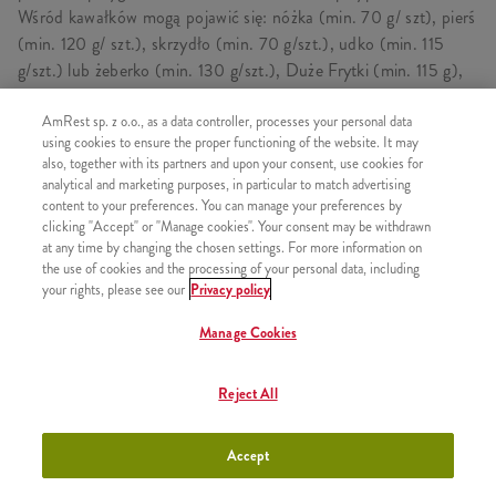
Wśród kawałków mogą pojawić się: nóżka (min. 70 g/ szt), pierś
(min. 120 g/ szt.), skrzydło (min. 70 g/szt.), udko (min. 115
g/szt.) lub żeberko (min. 130 g/szt.), Duże Frytki (min. 115 g),
Wielka Dolewka.
AmRest sp. z o.o., as a data controller, processes your personal data
using cookies to ensure the proper functioning of the website. It may
also, together with its partners and upon your consent, use cookies for
analytical and marketing purposes, in particular to match advertising
SKŁADA SIĘ Z
content to your preferences. You can manage your preferences by
clicking "Accept" or "Manage cookies". Your consent may be withdrawn
1x 2 kawałki kurczaka Kentucky
at any time by changing the chosen settings. For more information on
1x Duże Frytki
the use of cookies and the processing of your personal data, including
your rights, please see our
Privacy policy
1x Wielka Dolewka
Manage Cookies
Reject All
PODOBNE PRODUKTY
Accept