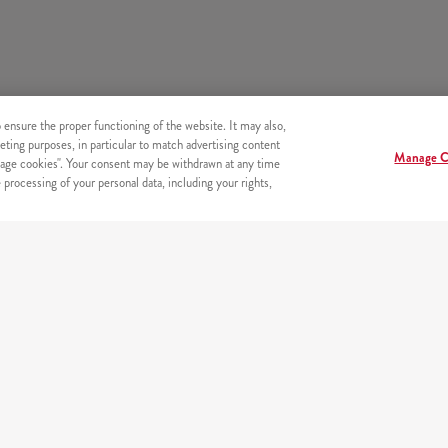
o ensure the proper functioning of the website. It may also,
eting purposes, in particular to match advertising content
Manage C
age cookies". Your consent may be withdrawn at any time
processing of your personal data, including your rights,
BEZPIECZEŃSTWO
Bezpieczne płatności on-line