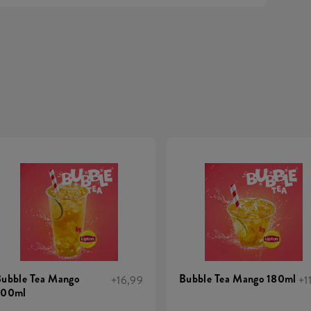
ubble Tea Mango
Bubble Tea Mango 180ml
+16,99
+1
500ml