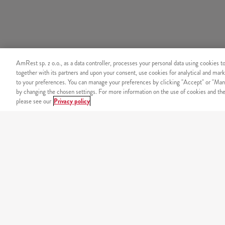
AmRest sp. z o.o., as a data controller, processes your personal data using cookies t
together with its partners and upon your consent, use cookies for analytical and mark
to your preferences. You can manage your preferences by clicking "Accept" or "Man
by changing the chosen settings. For more information on the use of cookies and the 
please see our
Privacy policy
ZAMÓW PRZEZ TELEFON
+48 22 536 36 36
Koszt połączenia zgodny z taryfą operatora.