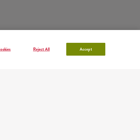
ookies
Reject All
Accept
KONTO W KFC
Zaloguj się
lub
Załóż konto