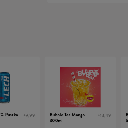
0% Puszka
Bubble Tea Mango
B
+9,99
+13,49
300ml