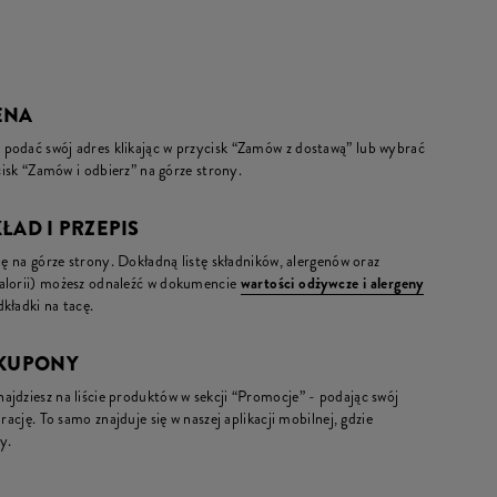
CENA
podać swój adres klikając w przycisk “Zamów z dostawą” lub wybrać
ycisk “Zamów i odbierz” na górze strony.
KŁAD I PRZEPIS
ię na górze strony. Dokładną listę składników, alergenów oraz
kalorii) możesz odnaleźć w dokumencie
wartości odżywcze i alergeny
kładki na tacę.
 KUPONY
jdziesz na liście produktów w sekcji “Promocje” - podając swój
rację. To samo znajduje się w naszej aplikacji mobilnej, gdzie
y.