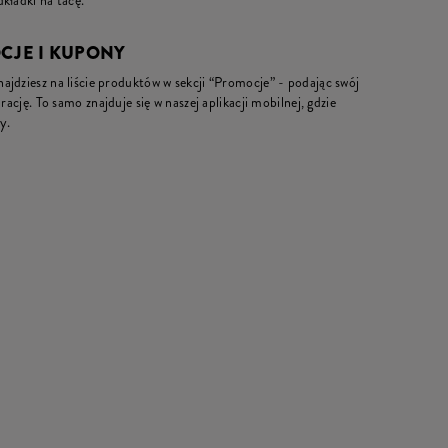
kładki na tacę.
OCJE I KUPONY
jdziesz na liście produktów w sekcji “Promocje” - podając swój
rację. To samo znajduje się w naszej aplikacji mobilnej, gdzie
y.