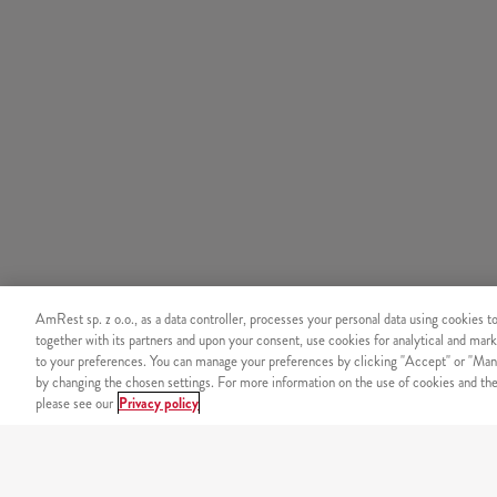
AmRest sp. z o.o., as a data controller, processes your personal data using cookies t
together with its partners and upon your consent, use cookies for analytical and mark
to your preferences. You can manage your preferences by clicking "Accept" or "Man
by changing the chosen settings. For more information on the use of cookies and the 
please see our
Privacy policy