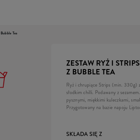
 Bubble Tea
ZESTAW RYŻ I STRIP
Z BUBBLE TEA
Ryż i chrupiące Strips (min. 330g) 
słodkim chilli. Podawany z sezamem
pysznymi, miękkimi kuleczkami, sm
Przygotowany na bazie napoju Lipto
SKŁADA SIĘ Z