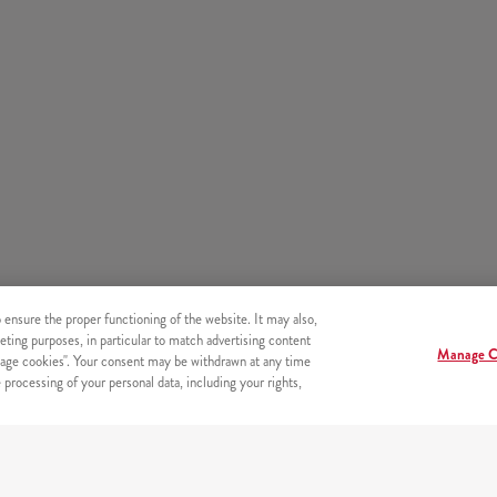
o ensure the proper functioning of the website. It may also,
eting purposes, in particular to match advertising content
Manage C
age cookies". Your consent may be withdrawn at any time
processing of your personal data, including your rights,