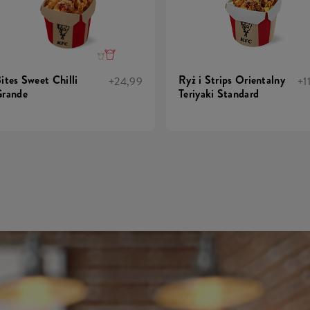
ites Sweet Chilli
Ryż i Strips Orientalny
+24,99
+1
rande
Teriyaki Standard