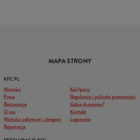
MAPA STRONY
KFC.PL
Nowości
Ku(r)pony
Praca
Regulamin i polityka prywatności
Restauracje
Gdzie dowozimy?
O nas
Kontakt
Wartości odżywcze i alergeny
Logowanie
Rejestracja