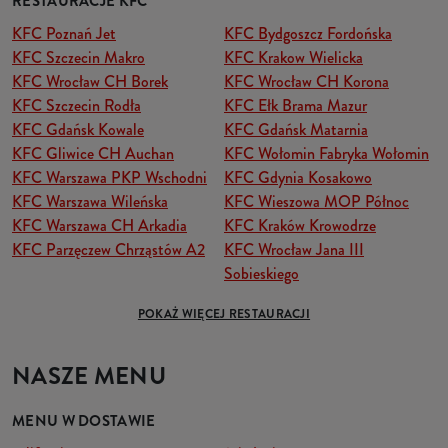
RESTAURACJE KFC
KFC Poznań Jet
KFC Bydgoszcz Fordońska
KFC Szczecin Makro
KFC Krakow Wielicka
KFC Wrocław CH Borek
KFC Wrocław CH Korona
KFC Szczecin Rodła
KFC Ełk Brama Mazur
KFC Gdańsk Kowale
KFC Gdańsk Matarnia
KFC Gliwice CH Auchan
KFC Wołomin Fabryka Wołomin
KFC Warszawa PKP Wschodni
KFC Gdynia Kosakowo
KFC Warszawa Wileńska
KFC Wieszowa MOP Północ
KFC Warszawa CH Arkadia
KFC Kraków Krowodrze
KFC Parzęczew Chrząstów A2
KFC Wrocław Jana III
Sobieskiego
POKAŻ WIĘCEJ RESTAURACJI
NASZE MENU
MENU W DOSTAWIE