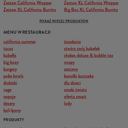
Zestaw California Wrapper
Zestaw XL California Wrapper
Zestaw XL California Burrito
Big Box XL California Burrito
POKAŻ WIĘCEJ PRODUKTÓW
MENU W RESTAURACJI
california summer
śniadania
tacos
stwórz swój kubełek
kubełki
shakes deluxe & bubble tea
big boxy
wrapy
burgery
zestawy
poke bowls
kawałki kurczaka
dodatki
dla dzieci
vege
smaki świata
napoje
oferta smart
desery
lody
ku(r)pony
PRODUKTY