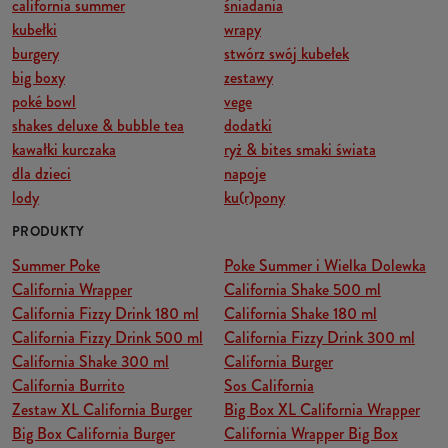
california summer
śniadania
kubełki
wrapy
burgery
stwórz swój kubełek
big boxy
zestawy
poké bowl
vege
shakes deluxe & bubble tea
dodatki
kawałki kurczaka
ryż & bites smaki świata
dla dzieci
napoje
lody
ku(r)pony
PRODUKTY
Summer Poke
Poke Summer i Wielka Dolewka
California Wrapper
California Shake 500 ml
California Fizzy Drink 180 ml
California Shake 180 ml
California Fizzy Drink 500 ml
California Fizzy Drink 300 ml
California Shake 300 ml
California Burger
California Burrito
Sos California
Zestaw XL California Burger
Big Box XL California Wrapper
Big Box California Burger
California Wrapper Big Box