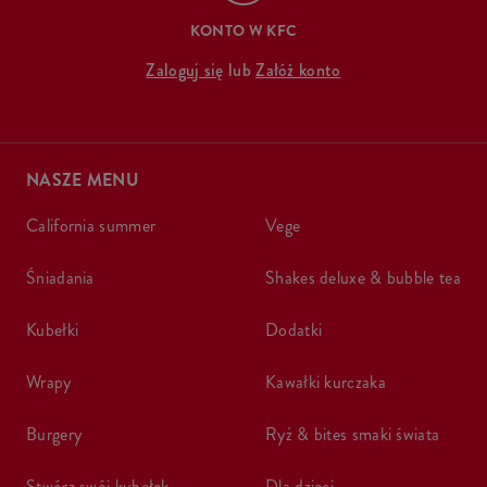
KONTO W KFC
Zaloguj się
lub
Załóż konto
NASZE MENU
california summer
vege
śniadania
shakes deluxe & bubble tea
kubełki
dodatki
wrapy
kawałki kurczaka
burgery
ryż & bites smaki świata
stwórz swój kubełek
dla dzieci