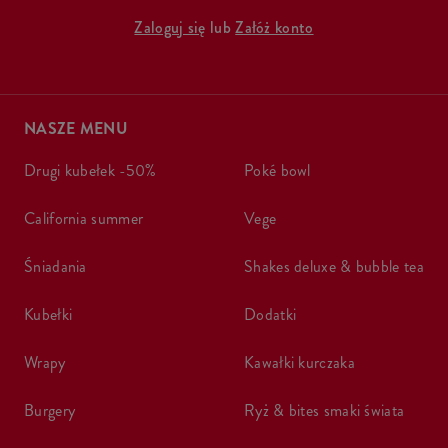
Zaloguj się
lub
Załóż konto
NASZE MENU
drugi kubełek -50%
poké bowl
california summer
vege
śniadania
shakes deluxe & bubble tea
kubełki
dodatki
wrapy
kawałki kurczaka
burgery
ryż & bites smaki świata