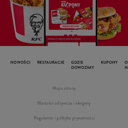
NOWOŚCI
RESTAURACJE
GDZIE
KUPONY
O
DOWOZIMY
N
Mapa strony
Wartości odżywcze i alergeny
Regulamin i polityka prywatności