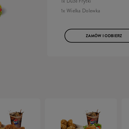
1x Duże Frytki
1x Wielka Dolewka
ZAMÓW I ODBIERZ