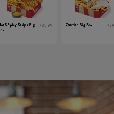
ot&Spicy Strips Big
Qurrito Big Box
+35,99
+39
Box