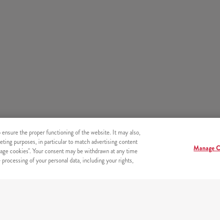
o ensure the proper functioning of the website. It may also,
eting purposes, in particular to match advertising content
Manage C
age cookies". Your consent may be withdrawn at any time
processing of your personal data, including your rights,