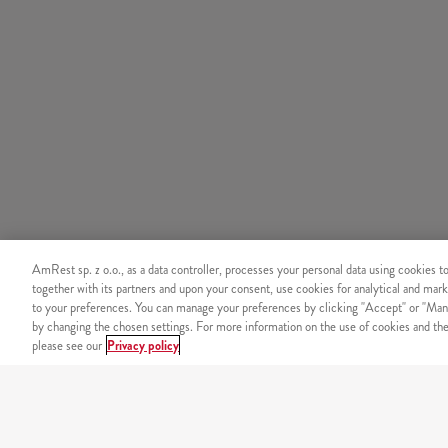
AmRest sp. z o.o., as a data controller, processes your personal data using cookies t
together with its partners and upon your consent, use cookies for analytical and mark
to your preferences. You can manage your preferences by clicking "Accept" or "Man
by changing the chosen settings. For more information on the use of cookies and the 
please see our
Privacy policy