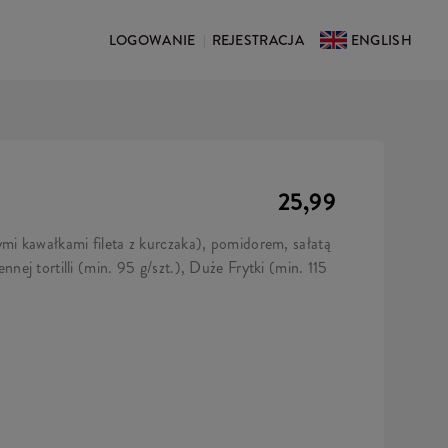
LOGOWANIE
REJESTRACJA
ENGLISH
|
25,99
i kawałkami fileta z kurczaka), pomidorem, sałatą
ej tortilli (min. 95 g/szt.), Duże Frytki (min. 115