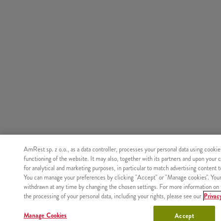
AmRest sp. z o.o., as a data controller, processes your personal data using cookie
functioning of the website. It may also, together with its partners and upon your 
for analytical and marketing purposes, in particular to match advertising content 
You can manage your preferences by clicking "Accept" or "Manage cookies". You
withdrawn at any time by changing the chosen settings. For more information on 
the processing of your personal data, including your rights, please see our
Privac
Manage Cookies
Accept
Nie znaleziono produktu o podanym identyfikatorze.