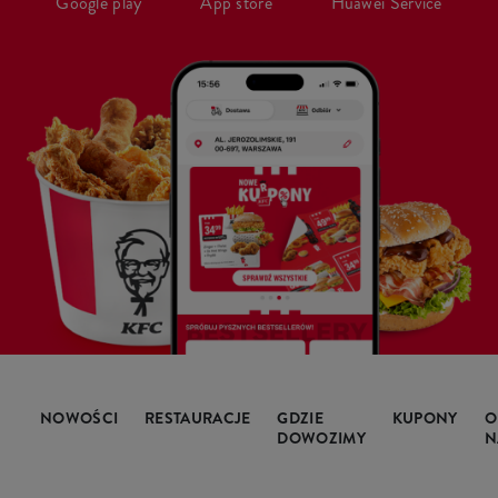
Google play
App store
Huawei Service
NOWOŚCI
RESTAURACJE
GDZIE
KUPONY
O
DOWOZIMY
N