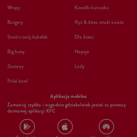
wrapy
kawałki kurczaka
burgery
ryż & bites smaki świata
stwórz swój kubełek
dla dzieci
big boxy
napoje
zestawy
lody
poké bowl
Aplikacja mobilna
Zamawiaj szybko i wygodnie gdziekolwiek jesteś za pomocą
darmowej aplikacji KFC