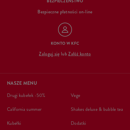
BEZPIECZEŃSTWO
Bezpieczne płatności on-line
KONTO W KFC
Zaloguj się
lub
Załóż konto
NASZE MENU
drugi kubełek -50%
vege
california summer
shakes deluxe & bubble tea
kubełki
dodatki