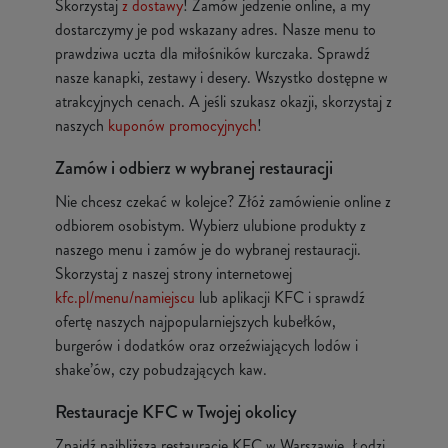
Skorzystaj
z dostawy
! Zamów jedzenie online, a my
dostarczymy je pod wskazany adres. Nasze menu to
prawdziwa uczta dla miłośników kurczaka. Sprawdź
nasze kanapki, zestawy i desery. Wszystko dostępne w
atrakcyjnych cenach. A jeśli szukasz okazji, skorzystaj z
naszych
kuponów promocyjnych
!
Zamów i odbierz w wybranej restauracji
Nie chcesz czekać w kolejce? Złóż zamówienie online z
odbiorem osobistym. Wybierz ulubione produkty z
naszego menu i zamów je do wybranej restauracji.
Skorzystaj z naszej strony internetowej
kfc.pl/menu/namiejscu
lub aplikacji KFC i sprawdź
ofertę naszych najpopularniejszych kubełków,
burgerów i dodatków oraz orzeźwiających lodów i
shake’ów, czy pobudzających kaw.
Restauracje KFC w Twojej okolicy
Znajdź najbliższą restaurację KFC w Warszawie, Łodzi,