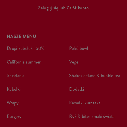
Zaloguj się
lub
Załóż konto
NASZE MENU
drugi kubełek -50%
poké bowl
california summer
vege
śniadania
shakes deluxe & bubble tea
kubełki
dodatki
wrapy
kawałki kurczaka
burgery
ryż & bites smaki świata