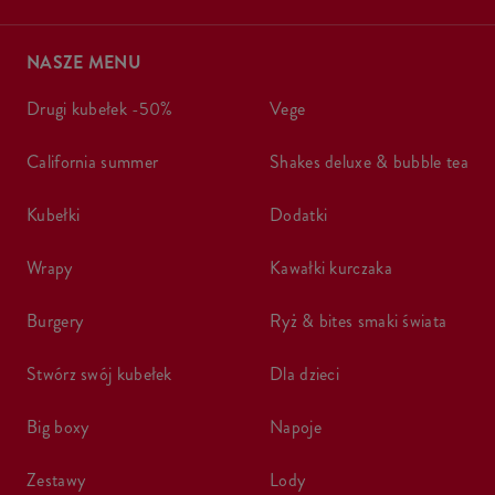
NASZE MENU
drugi kubełek -50%
vege
california summer
shakes deluxe & bubble tea
kubełki
dodatki
wrapy
kawałki kurczaka
burgery
ryż & bites smaki świata
stwórz swój kubełek
dla dzieci
big boxy
napoje
zestawy
lody