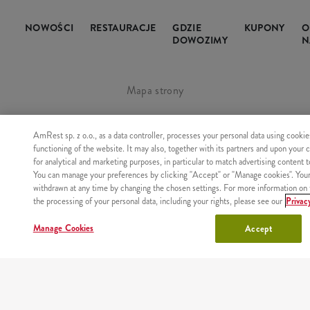
NOWOŚCI
RESTAURACJE
GDZIE
KUPONY
O
DOWOZIMY
N
Mapa strony
Wartości odżywcze i alergeny
AmRest sp. z o.o., as a data controller, processes your personal data using cookie
functioning of the website. It may also, together with its partners and upon your 
Regulamin i polityka prywatności
for analytical and marketing purposes, in particular to match advertising content 
You can manage your preferences by clicking "Accept" or "Manage cookies". You
withdrawn at any time by changing the chosen settings. For more information on 
Manage Cookies
the processing of your personal data, including your rights, please see our
Privac
Manage Cookies
Accept
Copyright © AmRest Sp. z o.o. 2026
Wersja: 2.71.2