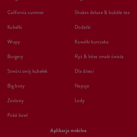
california summer
shakes deluxe & bubble tea
kubełki
dodatki
wrapy
kawałki kurczaka
burgery
ryż & bites smaki świata
stwórz swój kubełek
dla dzieci
big boxy
napoje
zestawy
lody
poké bowl
Aplikacja mobilna