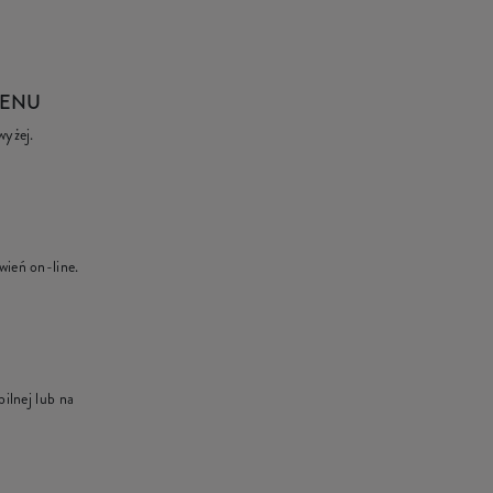
MENU
wyżej.
wień on-line.
ilnej lub na