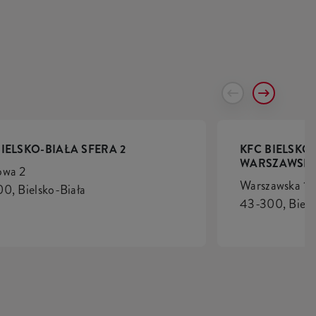
BIELSKO-BIAŁA SFERA 2
KFC BIELSKO
WARSZAWSK
owa 2
Warszawska 1
0, Bielsko-Biała
43-300, Biels