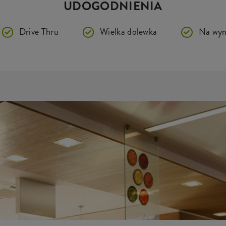
UDOGODNIENIA
Drive Thru
Wielka dolewka
Na wyn