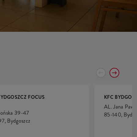
BYDGOSZCZ FOCUS
KFC BYDGOS
AL. Jana Pawła
llońska 39-47
85-140, Bydgo
7, Bydgoszcz