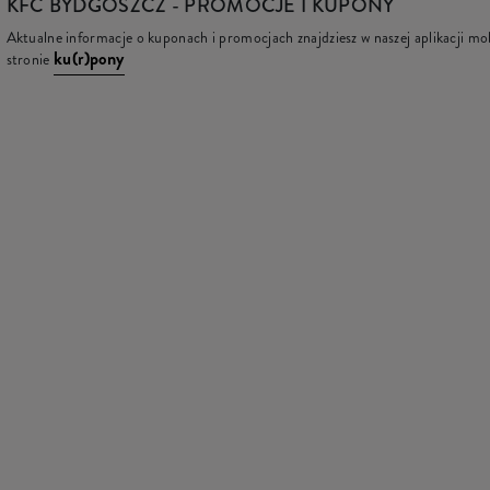
KFC
BYDGOSZCZ - PROMOCJE I KUPONY
Aktualne informacje o kuponach i promocjach znajdziesz w naszej aplikacji mob
ku(r)pony
stronie