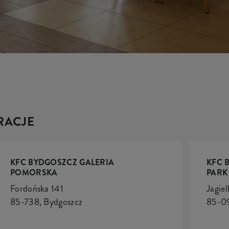
RACJE
KFC BYDGOSZCZ GALERIA
KFC 
POMORSKA
PARK
Fordońska 141
Jagie
85-738, Bydgoszcz
85-09