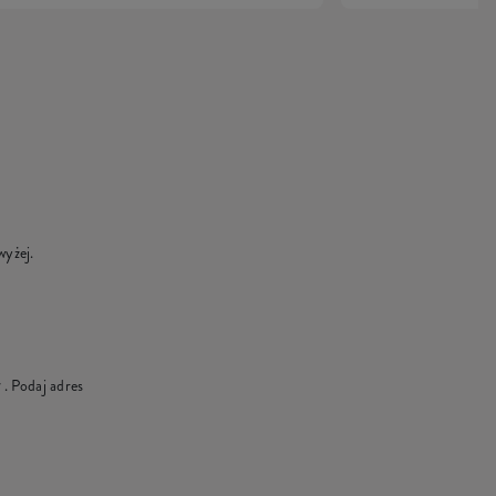
wyżej.
ł
. Podaj adres