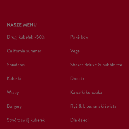
NASZE MENU
drugi kubełek -50%
poké bowl
california summer
vege
śniadania
shakes deluxe & bubble tea
kubełki
dodatki
wrapy
kawałki kurczaka
burgery
ryż & bites smaki świata
stwórz swój kubełek
dla dzieci