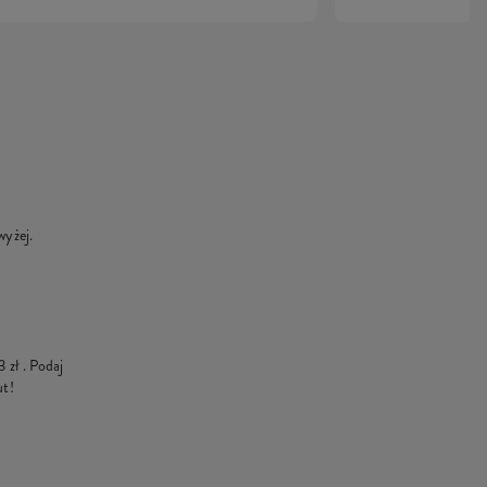
wyżej.
3 zł
. Podaj
ut!