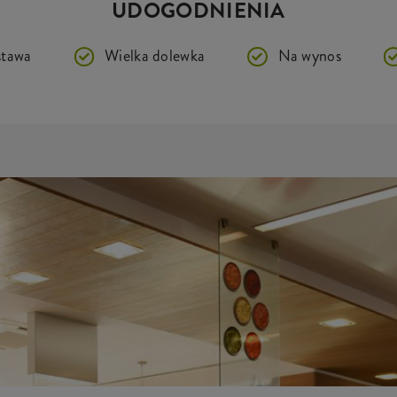
UDOGODNIENIA
tawa
Wielka dolewka
Na wynos