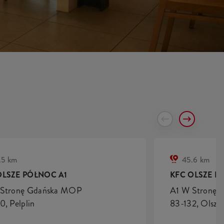
.5 km
45.6 km
OLSZE PÓŁNOC A1
KFC OLSZE P
 Stronę Gdańska MOP
A1 W Stronę 
0, Pelplin
83-132, Olsze