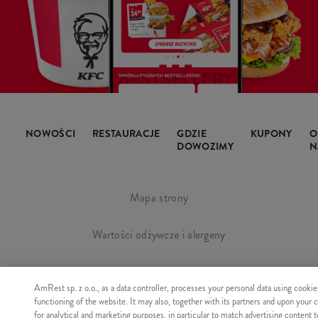
NOWOŚCI
RESTAURACJE
GDZIE
KUPONY
O
DOWOZIMY
N
Mapa strony
Wartości odżywcze i alergeny
Regulamin i polityka prywatności
AmRest sp. z o.o., as a data controller, processes your personal data using cookie
functioning of the website. It may also, together with its partners and upon your 
Manage Cookies
for analytical and marketing purposes, in particular to match advertising content 