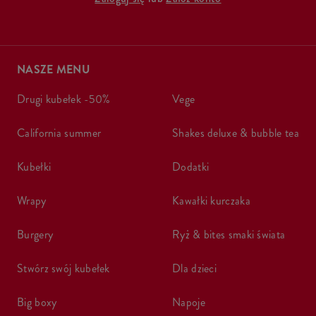
NASZE MENU
drugi kubełek -50%
vege
california summer
shakes deluxe & bubble tea
kubełki
dodatki
wrapy
kawałki kurczaka
burgery
ryż & bites smaki świata
stwórz swój kubełek
dla dzieci
big boxy
napoje