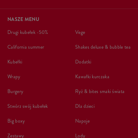
NASZE MENU
drugi kubełek -50%
vege
california summer
shakes deluxe & bubble tea
kubełki
dodatki
wrapy
kawałki kurczaka
burgery
ryż & bites smaki świata
stwórz swój kubełek
dla dzieci
big boxy
napoje
zestawy
lody