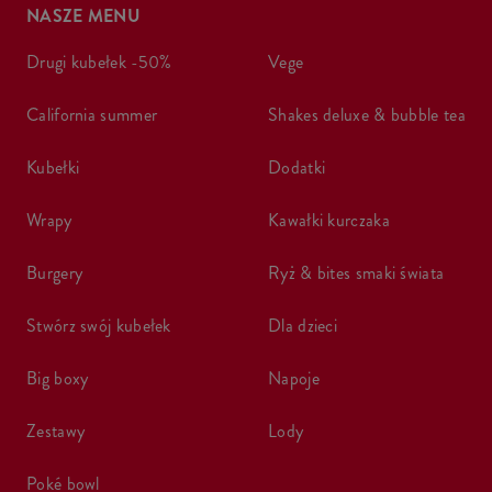
NASZE MENU
drugi kubełek -50%
vege
california summer
shakes deluxe & bubble tea
kubełki
dodatki
wrapy
kawałki kurczaka
burgery
ryż & bites smaki świata
stwórz swój kubełek
dla dzieci
big boxy
napoje
zestawy
lody
poké bowl