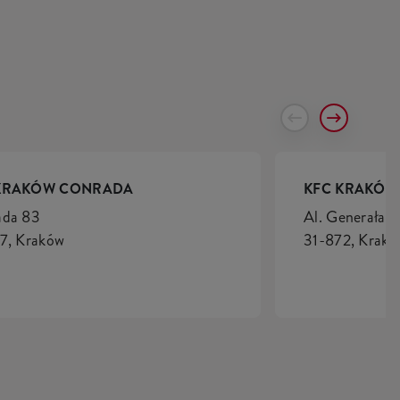
KRAKÓW CONRADA
KFC KRAKÓW
ada 83
Al. Generała 
7, Kraków
31-872, Krakó