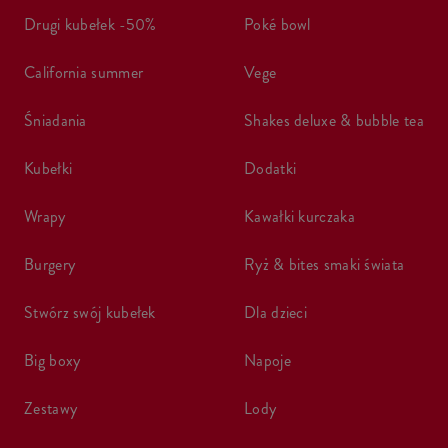
drugi kubełek -50%
poké bowl
california summer
vege
śniadania
shakes deluxe & bubble tea
kubełki
dodatki
wrapy
kawałki kurczaka
burgery
ryż & bites smaki świata
stwórz swój kubełek
dla dzieci
big boxy
napoje
zestawy
lody