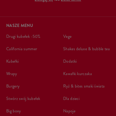
NASZE MENU
drugi kubełek -50%
vege
california summer
shakes deluxe & bubble tea
kubełki
dodatki
wrapy
kawałki kurczaka
burgery
ryż & bites smaki świata
stwórz swój kubełek
dla dzieci
big boxy
napoje