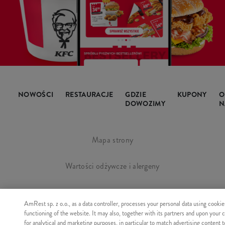
NOWOŚCI
RESTAURACJE
GDZIE
KUPONY
O
DOWOZIMY
N
Mapa strony
Wartości odżywcze i alergeny
Regulamin i polityka prywatności
AmRest sp. z o.o., as a data controller, processes your personal data using cookie
functioning of the website. It may also, together with its partners and upon your 
Manage Cookies
for analytical and marketing purposes, in particular to match advertising content 