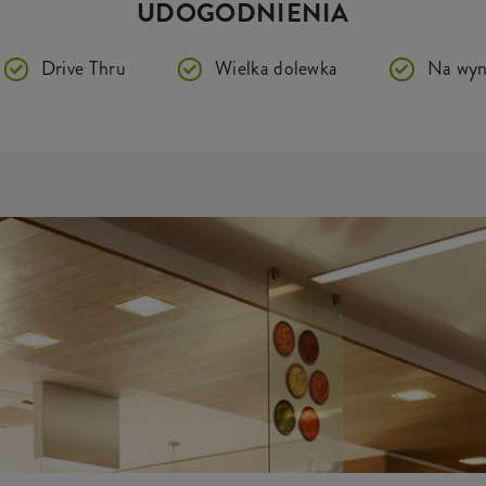
UDOGODNIENIA
Drive Thru
Wielka dolewka
Na wyn